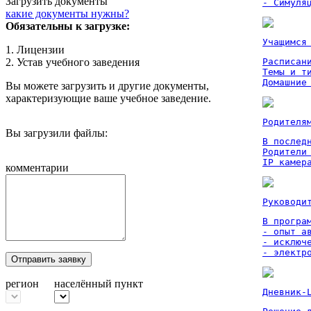
Загрузить документы
- Симуля
какие документы нужны?
Обязательны к загрузке:
Учащимся
1. Лицензии
2. Устав учебного заведения
Расписан
Темы и ти
Домашние
Вы можете загрузить и другие документы,
характеризующие ваше учебное заведение.
Родителя
Вы загрузили файлы:
В послед
Родители
IP камер
комментарии
Руководи
В програм
- опыт а
- исключ
- электр
Отправить заявку
регион
населённый пункт
Дневник-