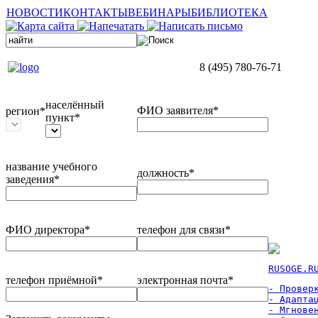
НОВОСТИ
КОНТАКТЫ
ВЕБИНАРЫ
БИБЛИОТЕКА
8 (495) 780-76-71
населённый
ФИО заявителя*
регион*
пункт*
название учебного
должность*
заведения*
ФИО директора*
телефон для связи*
RUSOGE.R
телефон приёмной*
электронная почта*
- Проверк
- Адаптац
- Мгновен