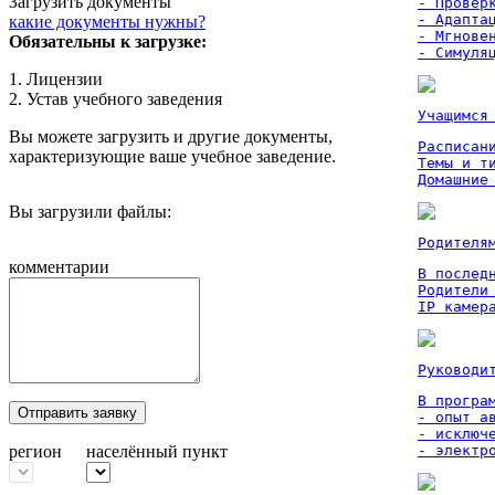
Загрузить документы
- Проверк
- Адаптац
какие документы нужны?
- Мгновен
Обязательны к загрузке:
- Симуля
1. Лицензии
2. Устав учебного заведения
Учащимся
Вы можете загрузить и другие документы,
Расписан
характеризующие ваше учебное заведение.
Темы и ти
Домашние
Вы загрузили файлы:
Родителя
комментарии
В послед
Родители
IP камер
Руководи
В програм
Отправить заявку
- опыт а
- исключ
регион
населённый пункт
- электр