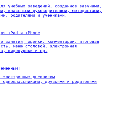
для учебных заведений, созданное завучами,

ми, классными руководителями, методистами,

ами, родителями и учениками.
для iPad и iPhone
ие занятий, оценки, комментарии, итоговая

ость, меню столовой, электронная

ка, видеоуроки и пр.
ременным!
 электронным дневником

с одноклассниками, друзьями и родителями