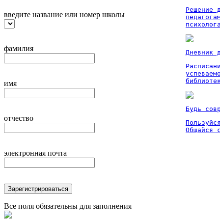
Решение 
введите название или номер школы
педагога
психолог
фамилия
Дневник 
Расписан
успеваем
библиоте
имя
Будь сов
отчество
Пользуйся
Общайся 
электронная почта
Зарегистрироваться
Все поля обязательны для заполнения