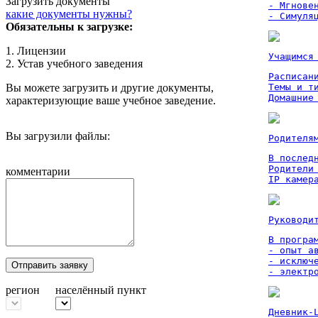
Загрузить документы
- Мгновен
какие документы нужны?
- Симуля
Обязательны к загрузке:
1. Лицензии
Учащимся
2. Устав учебного заведения
Расписан
Вы можете загрузить и другие документы,
Темы и ти
Домашние
характеризующие ваше учебное заведение.
Вы загрузили файлы:
Родителя
В послед
Родители
комментарии
IP камер
Руководи
В програм
- опыт а
- исключ
Отправить заявку
- электр
регион
населённый пункт
Дневник-