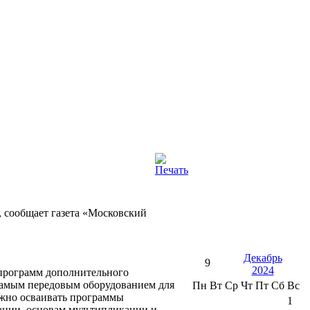
, сообщает газета «Московский
Декабрь
9
2024
6 программ дополнительного
самым передовым оборудованием для
Пн
Вт
Ср
Чт
Пт
Сб
Вс
ожно осваивать программы
1
ации, основам мультипликации и