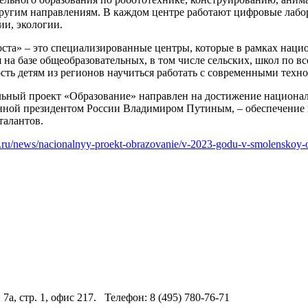
ругим направлениям. В каждом центре работают цифровые лабо
ии, экологии.
оста» – это специализированные центры, которые в рамках наци
 на базе общеобразовательных, в том числе сельских, школ по все
сть детям из регионов научиться работать с современными техн
ьный проект «Образование» направлен на достижение национал
нной президентом России Владимиром Путиным, – обеспечение 
талантов.
u.ru/news/nacionalnyy-proekt-obrazovanie/v-2023-godu-v-smolenskoy-o
 7а, стр. 1, офис 217. Телефон: 8 (495) 780-76-71