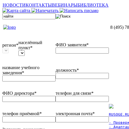
НОВОСТИ
КОНТАКТЫ
ВЕБИНАРЫ
БИБЛИОТЕКА
8 (495) 7
населённый
ФИО заявителя*
регион*
пункт*
название учебного
должность*
заведения*
ФИО директора*
телефон для связи*
телефон приёмной*
электронная почта*
RUSOGE.R
- Проверк
- Адаптац