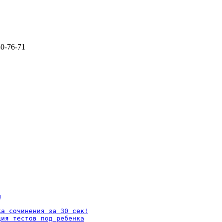
80-76-71
U
а сочинения за 30 сек!

ия тестов под ребенка
