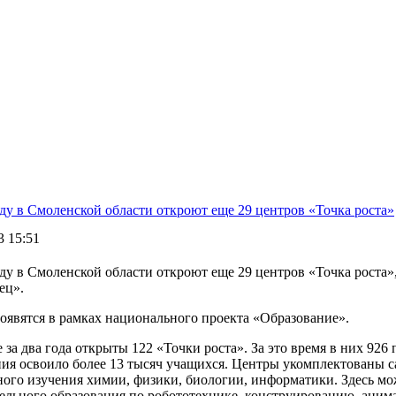
ду в Смоленской области откроют еще 29 центров «Точка роста»
3 15:51
ду в Смоленской области откроют еще 29 центров «Точка роста»
ец».
оявятся в рамках национального проекта «Образование».
 за два года открыты 122 «Точки роста». За это время в них 92
ния освоило более 13 тысяч учащихся. Центры укомплектованы 
ного изучения химии, физики, биологии, информатики. Здесь м
ельного образования по робототехнике, конструированию, аним