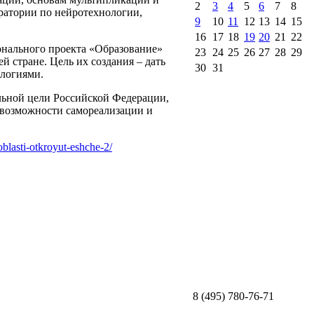
2
3
4
5
6
7
8
ратории по нейротехнологии,
9
10
11
12
13
14
15
16
17
18
19
20
21
22
онального проекта «Образование»
23
24
25
26
27
28
29
й стране. Цель их создания – дать
30
31
ологиями.
ьной цели Российской Федерации,
возможности самореализации и
blasti-otkroyut-eshche-2/
8 (495) 780-76-71