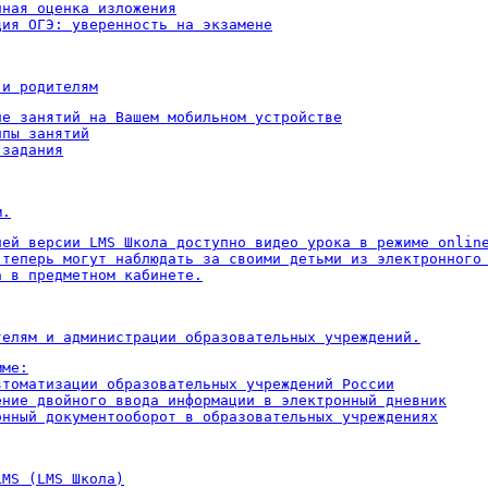
ная оценка изложения

ция ОГЭ: уверенность на экзамене
 и родителям
ие занятий на Вашем мобильном устройстве

пы занятий

 задания
м.
ней версии LMS Школа доступно видео урока в режиме online
 теперь могут наблюдать за своими детьми из электронного 
а в предметном кабинете.
телям и администрации образовательных учреждений.
ме:

втоматизации образовательных учреждений России

ение двойного ввода информации в электронный дневник

онный документооборот в образовательных учреждениях
LMS (LMS Школа)