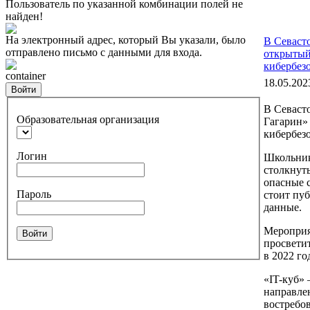
Пользователь по указанной комбинации полей не
найден!
На электронный адрес, который Вы указали, было
В Севасто
отправлено письмо с данными для входа.
открытый
кибербез
container
18.05.202
Войти
В Севасто
Образовательная организация
Гагарин»
кибербез
Логин
Школьник
столкнуть
опасные с
Пароль
стоит пуб
данные.
Мероприя
Войти
просвети
в 2022 го
«IT-куб» 
направле
востребо