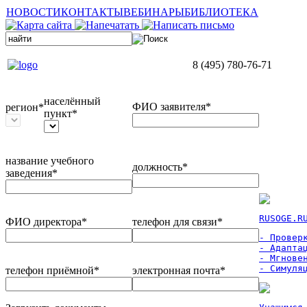
НОВОСТИ
КОНТАКТЫ
ВЕБИНАРЫ
БИБЛИОТЕКА
8 (495) 780-76-71
населённый
ФИО заявителя*
регион*
пункт*
название учебного
должность*
заведения*
RUSOGE.R
ФИО директора*
телефон для связи*
- Проверк
- Адаптац
- Мгновен
- Симуля
телефон приёмной*
электронная почта*