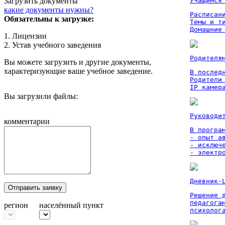
Загрузить документы
Учащимся
какие документы нужны?
Расписан
Обязательны к загрузке:
Темы и ти
Домашние
1. Лицензии
2. Устав учебного заведения
Родителя
Вы можете загрузить и другие документы,
характеризующие ваше учебное заведение.
В послед
Родители
IP камер
Вы загрузили файлы:
Руководи
комментарии
В програм
- опыт а
- исключ
- электр
Дневник-
Отправить заявку
Решение 
педагога
регион
населённый пункт
психолог