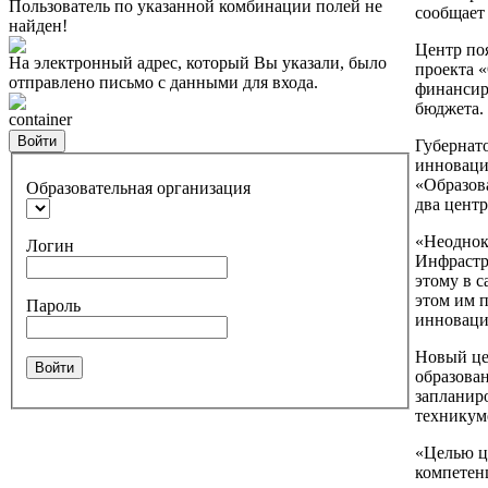
Пользователь по указанной комбинации полей не
сообщает
найден!
Центр по
На электронный адрес, который Вы указали, было
проекта 
отправлено письмо с данными для входа.
финансиро
бюджета.
container
Войти
Губернато
инноваци
«Образова
Образовательная организация
два центр
«Неоднок
Логин
Инфрастр
этому в 
этом им п
Пароль
инноваци
Новый це
Войти
образова
запланир
техникуме
«Целью ц
компетен