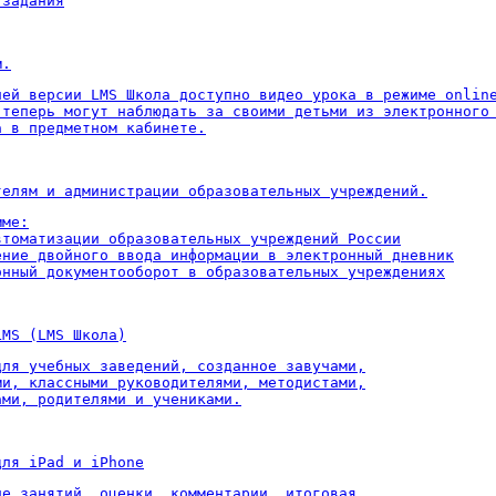
 задания
м.
ней версии LMS Школа доступно видео урока в режиме online
 теперь могут наблюдать за своими детьми из электронного 
а в предметном кабинете.
телям и администрации образовательных учреждений.
ме:

втоматизации образовательных учреждений России

ение двойного ввода информации в электронный дневник

онный документооборот в образовательных учреждениях
LMS (LMS Школа)
для учебных заведений, созданное завучами,

ми, классными руководителями, методистами,

ами, родителями и учениками.
для iPad и iPhone
ие занятий, оценки, комментарии, итоговая
