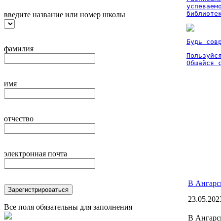
успеваем
библиоте
введите название или номер школы
Будь сов
фамилия
Пользуйся
Общайся 
имя
отчество
электронная почта
В Ангарск
Зарегистрироваться
23.05.202
Все поля обязательны для заполнения
В Ангарс