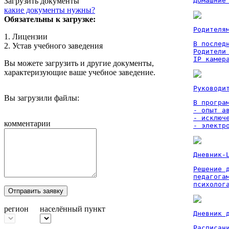
Загрузить документы
Домашние
какие документы нужны?
Обязательны к загрузке:
Родителя
1. Лицензии
В послед
2. Устав учебного заведения
Родители
IP камер
Вы можете загрузить и другие документы,
характеризующие ваше учебное заведение.
Руководи
Вы загрузили файлы:
В програм
- опыт а
- исключ
комментарии
- электр
Дневник-
Решение 
педагога
психолог
Отправить заявку
регион
населённый пункт
Дневник 
Расписан