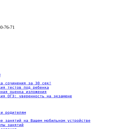
80-76-71
U
а сочинения за 30 сек!

ия тестов под ребенка

ная оценка изложения

ция ОГЭ: уверенность на экзамене
 и родителям
ие занятий на Вашем мобильном устройстве

пы занятий
