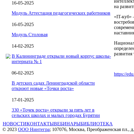
интеллек
16-05-2025
на разви
Модуль Аттестация педагогических работников
«IT-куб»
востребо
16-05-2025
современ
наставник
Модуль Столовая
Национал
14-02-2025
определе
развития 
В Калининграде открыли новый корпус школы-
интерната № 1
06-02-2025
https://ed
В детских садах Ленинградской области
откроют новые «Точки роста»
17-01-2025
330 «Точек роста» открыли за пять лет в
сельских школах и малых городах Бурятии
НОВОСТИ
КОНТАКТЫ
ВЕБИНАРЫ
БИБЛИОТЕКА
© 2023
ООО Нинтегра
; 107076, Москва, Преображенская пл., д.