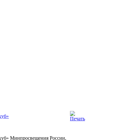
куб»
T-куб» Минпросвещения России,