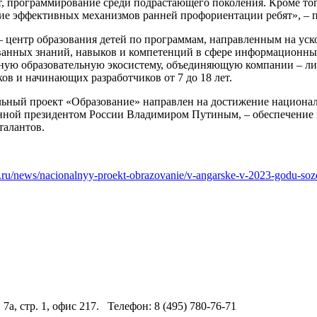
т, программирование среди подрастающего поколения. Кроме то
тие эффективных механизмов ранней профориентации ребят», –
 – центр образования детей по программам, направленным на уск
ванных знаний, навыков и компетенций в сфере информационны
ную образовательную экосистему, объединяющую компании – л
ов и начинающих разработчиков от 7 до 18 лет.
ьный проект «Образование» направлен на достижение национал
нной президентом России Владимиром Путиным, – обеспечение 
талантов.
u.ru/news/nacionalnyy-proekt-obrazovanie/v-angarske-v-2023-godu-soz
 7а, стр. 1, офис 217. Телефон: 8 (495) 780-76-71