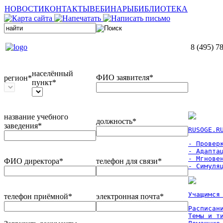
НОВОСТИ
КОНТАКТЫ
ВЕБИНАРЫ
БИБЛИОТЕКА
8 (495) 7
населённый
ФИО заявителя*
регион*
пункт*
название учебного
должность*
заведения*
RUSOGE.R
- Проверк
- Адаптац
- Мгновен
ФИО директора*
телефон для связи*
- Симуля
Учащимся
телефон приёмной*
электронная почта*
Расписан
Темы и ти