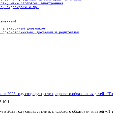
ость, меню столовой, электронная

ка, видеоуроки и пр.
ременным!
 электронным дневником

с одноклассниками, друзьями и родителями
е в 2023 году создадут центр цифрового образования детей «IT-
3 10:11
ке в 2023 году создадут центр цифрового образования детей «I