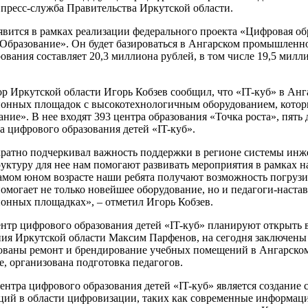
 пресс-служба Правительства Иркутской области.
явится в рамках реализации федерального проекта «Цифровая об
«Образование». Он будет базироваться в Ангарском промышленн
вания составляет 20,3 миллиона рублей, в том числе 19,5 милл
р Иркутской области Игорь Кобзев сообщил, что «IT-куб» в Анг
онных площадок с высокотехнологичным оборудованием, которы
ние». В нее входят 393 центра образования «Точка роста», пят
а цифрового образования детей «IT-куб».
ратно подчеркивал важность поддержки в регионе системы инже
уктуру для нее нам помогают развивать мероприятия в рамках н
самом юном возрасте наши ребята получают возможность погрузи
омогает не только новейшее оборудование, но и педагоги-наста
онных площадках», – отметил Игорь Кобзев.
нтр цифрового образования детей «IT-куб» планируют открыть в
ния Иркутской области Максим Парфенов, на сегодня заключены 
ованы ремонт и брендирование учебных помещений в Ангарск
, организована подготовка педагогов.
ентра цифрового образования детей «IT-куб» является создани
ций в области цифровизации, таких как современные информац