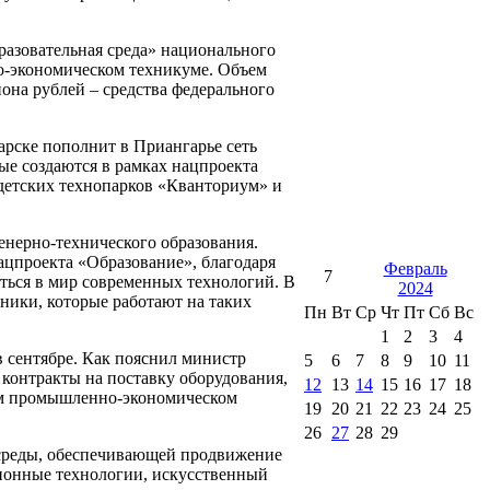
разовательная среда» национального
о-экономическом техникуме. Объем
иона рублей – средства федерального
арске пополнит в Приангарье сеть
е создаются в рамках нацпроекта
ь детских технопарков «Кванториум» и
нерно-технического образования.
ацпроекта «Образование», благодаря
Февраль
7
ться в мир современных технологий. В
2024
вники, которые работают на таких
Пн
Вт
Ср
Чт
Пт
Сб
Вс
1
2
3
4
 сентябре. Как пояснил министр
5
6
7
8
9
10
11
контракты на поставку оборудования,
12
13
14
15
16
17
18
ом промышленно-экономическом
19
20
21
22
23
24
25
26
27
28
29
е среды, обеспечивающей продвижение
ионные технологии, искусственный