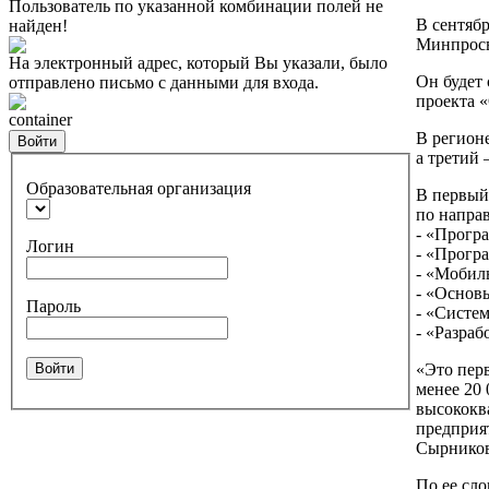
Пользователь по указанной комбинации полей не
В сентябр
найден!
Минпросв
На электронный адрес, который Вы указали, было
Он будет
отправлено письмо с данными для входа.
проекта 
container
В регион
Войти
а третий
Образовательная организация
В первый 
по напра
- «Прогр
Логин
- «Прогр
- «Мобиль
- «Основ
Пароль
- «Систе
- «Разра
Войти
«Это перв
менее 20
высококв
предприят
Сырнико
По ее сл