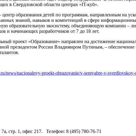
щих в Свердловской области центрах «IT-куб».
 – центр образования детей по программам, направленным на уск
ванных знаний, навыков и компетенций в сфере информационны
ную образовательную экосистему, объединяющую компании – л
ов и начинающих разработчиков от 7 до 18 лет.
ьный проект «Образование» направлен на достижение национал
нной президентом России Владимиром Путиным, – обеспечение 
талантов.
u.ru/news/nacionalnyy-proekt-obrazovanie/v-sentyabre-v-sverdlovskoy-o
 7а, стр. 1, офис 217. Телефон: 8 (495) 780-76-71