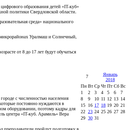
 цифрового образования детей «IT-куб»
жной политики Свердловской области.
разовательная среда» национального
в микрорайонах Уралмаш и Солнечный,
зрасте от 8 до 17 лет будут обучаться
Январь
7
2018
Пн
Вт
Ср
Чт
Пт
Сб
Вс
1
2
3
4
5
6
7
 городе с численностью населения
8
9
10
11
12
13
14
 которые постоянно нуждаются в
15
16
17
18
19
20
21
ом оборудовании, поэтому кадры для
22
23
24
25
26
27
28
ель центра «IT-куб. Арамиль» Вера
29
30
31
од преподаватели пройдут подготовку в