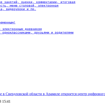
ие занятий, оценки, комментарии, итоговая

ость, меню столовой, электронная

ка, видеоуроки и пр.
ременным!
 электронным дневником

с одноклассниками, друзьями и родителями
е в Свердловской области в Арамиле откроется центр цифрового
3 15:41