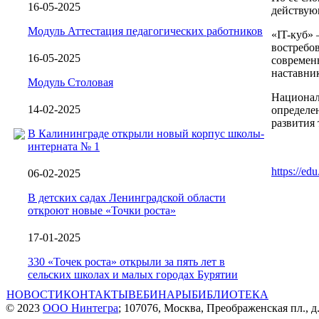
16-05-2025
действую
Модуль Аттестация педагогических работников
«IT-куб»
востребо
16-05-2025
современ
наставник
Модуль Столовая
Национал
14-02-2025
определе
развития 
В Калининграде открыли новый корпус школы-
интерната № 1
https://ed
06-02-2025
В детских садах Ленинградской области
откроют новые «Точки роста»
17-01-2025
330 «Точек роста» открыли за пять лет в
сельских школах и малых городах Бурятии
НОВОСТИ
КОНТАКТЫ
ВЕБИНАРЫ
БИБЛИОТЕКА
© 2023
ООО Нинтегра
; 107076, Москва, Преображенская пл., д.