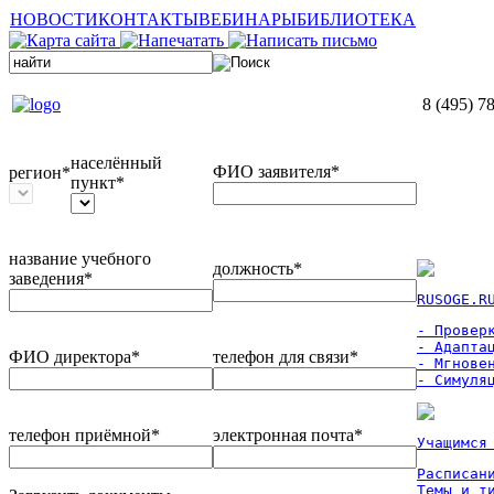
НОВОСТИ
КОНТАКТЫ
ВЕБИНАРЫ
БИБЛИОТЕКА
8 (495) 7
населённый
ФИО заявителя*
регион*
пункт*
название учебного
должность*
заведения*
RUSOGE.R
- Проверк
- Адаптац
ФИО директора*
телефон для связи*
- Мгновен
- Симуля
телефон приёмной*
электронная почта*
Учащимся
Расписан
Темы и ти