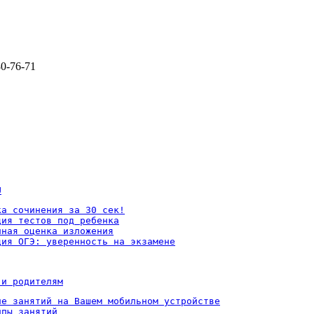
80-76-71
U
а сочинения за 30 сек!

ия тестов под ребенка

ная оценка изложения

ция ОГЭ: уверенность на экзамене
 и родителям
ие занятий на Вашем мобильном устройстве

пы занятий
