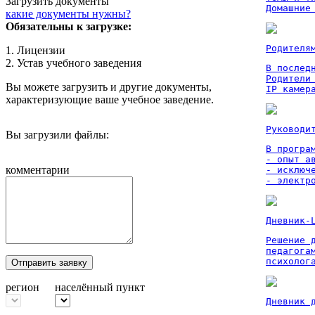
Загрузить документы
Домашние
какие документы нужны?
Обязательны к загрузке:
Родителя
1. Лицензии
2. Устав учебного заведения
В послед
Родители
Вы можете загрузить и другие документы,
IP камер
характеризующие ваше учебное заведение.
Руководи
Вы загрузили файлы:
В програм
- опыт а
комментарии
- исключ
- электр
Дневник-
Решение 
педагога
психолог
Отправить заявку
регион
населённый пункт
Дневник 