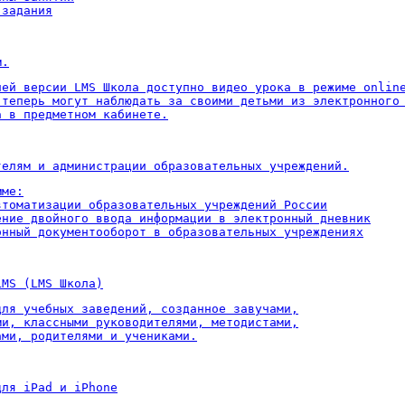
 задания
м.
ней версии LMS Школа доступно видео урока в режиме online
 теперь могут наблюдать за своими детьми из электронного 
а в предметном кабинете.
телям и администрации образовательных учреждений.
ме:

втоматизации образовательных учреждений России

ение двойного ввода информации в электронный дневник

онный документооборот в образовательных учреждениях
LMS (LMS Школа)
для учебных заведений, созданное завучами,

ми, классными руководителями, методистами,

ами, родителями и учениками.
для iPad и iPhone