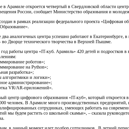
е в Арамиле откроется четвертый в Свердловской области центр
ещения России, сообщает Министерство образования и молоде
 создан в рамках реализации федерального проекта «Цифровая об
«Образование».
е два аналогичных центра успешно работают в Екатеринбурге, 
 – во Дворце технического творчества в Верхней Пышме.
год работы центра «IT-куб. Арамиль» 420 детей и подростков в во
влениям:
аммирование роботов»;
аммирование на Python»;
ная разработка»;
ы алгоритмики и логики»;
мное администрирование»;
ботка VR/AR-приложений».
ый центр цифрового образования «IT-куб», который откроется в
 000 человек. В Арамиле много производственных предприятий,
алифицированных сотрудниках, умеющих работать на современн
ий мы будем растить со школьной скамьи», – сказала руководит
ва.
овам, в данный момент идет подбор сотрудников. В летний пери