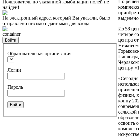
По решен
Пользователь по указанной комбинации полей не
комплекс
найден!
приобрет
На электронный адрес, который Вы указали, было
выделено
отправлено письмо с данными для входа.
Из 58 цен
container
четыре со
центра о
Войти
Нижнеомс
Горьковс
Образовательная организация
Павлоград
Черлакск
центру «
Логин
«Сегодня 
использо
Пароль
применен
физики, 
концу 202
Войти
современ
сельской
образова
освоить 
комплекс
искусстве