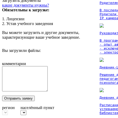
Загрузить документы
Родителя
какие документы нужны?
Обязательны к загрузке:
В послед
Родители
IP камер
1. Лицензии
2. Устав учебного заведения
Вы можете загрузить и другие документы,
Руководи
характеризующие ваше учебное заведение.
В програм
- опыт а
- исключ
Вы загрузили файлы:
- электр
комментарии
Дневник-
Решение 
педагога
психолог
Дневник 
Отправить заявку
Расписан
регион
населённый пункт
успеваем
библиоте