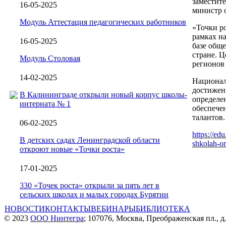
заместите
16-05-2025
министр 
Модуль Аттестация педагогических работников
«Точки р
рамках н
16-05-2025
базе обще
стране. Ц
Модуль Столовая
регионов
14-02-2025
Национал
достижен
В Калининграде открыли новый корпус школы-
определе
интерната № 1
обеспече
талантов
06-02-2025
https://ed
В детских садах Ленинградской области
shkolah-om
откроют новые «Точки роста»
17-01-2025
330 «Точек роста» открыли за пять лет в
сельских школах и малых городах Бурятии
НОВОСТИ
КОНТАКТЫ
ВЕБИНАРЫ
БИБЛИОТЕКА
© 2023
ООО Нинтегра
; 107076, Москва, Преображенская пл., д.