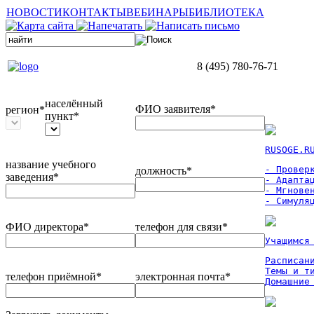
НОВОСТИ
КОНТАКТЫ
ВЕБИНАРЫ
БИБЛИОТЕКА
8 (495) 780-76-71
населённый
ФИО заявителя*
регион*
пункт*
RUSOGE.R
название учебного
- Проверк
должность*
заведения*
- Адаптац
- Мгновен
- Симуля
ФИО директора*
телефон для связи*
Учащимся
Расписан
Темы и ти
телефон приёмной*
электронная почта*
Домашние