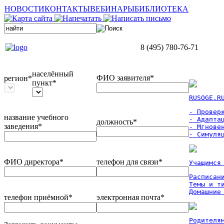
НОВОСТИ
КОНТАКТЫ
ВЕБИНАРЫ
БИБЛИОТЕКА
8 (495) 780-76-71
населённый
ФИО заявителя*
регион*
пункт*
RUSOGE.R
- Проверк
название учебного
- Адаптац
должность*
заведения*
- Мгновен
- Симуля
ФИО директора*
телефон для связи*
Учащимся
Расписан
Темы и ти
Домашние
телефон приёмной*
электронная почта*
Родителя