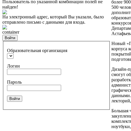
Пользователь по указанной комбинации полей не
более 900
найден!
500 чело
дополнит
На электронный адрес, который Вы указали, было
образоват
отправлено письмо с данными для входа.
конкурсов
Департам
container
Астафьев
Войти
Новый «I
корпуса к
Образовательная организация
покрытий
подготов
Логин
Дизайн-пр
смогут о
разработ
Пароль
админист
графичес
данными. 
Войти
лекторий,
Большая 
закуплен
комплект
ноутбуки