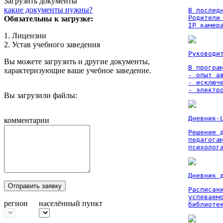
Загрузить документы
какие документы нужны?
В послед
Родители
Обязательны к загрузке:
IP камер
1. Лицензии
2. Устав учебного заведения
Руководи
Вы можете загрузить и другие документы,
В програм
характеризующие ваше учебное заведение.
- опыт а
- исключ
- электр
Вы загрузили файлы:
Дневник-
комментарии
Решение 
педагога
психолог
Дневник 
Отправить заявку
Расписан
успеваем
регион
населённый пункт
библиоте