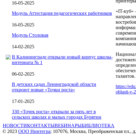
принтеры
16-05-2025
«IT-куб» 
Модуль Аттестация педагогических работников
направле
востребо
16-05-2025
информац
современ
Модуль Столовая
компании
начинающи
14-02-2025
Национал
В Калининграде открыли новый корпус школы-
достижен
интерната № 1
определе
обеспече
06-02-2025
талантов.
В детских садах Ленинградской области
https://ed
откроют новые «Точки роста»
oblasti-v-
17-01-2025
330 «Точек роста» открыли за пять лет в
сельских школах и малых городах Бурятии
НОВОСТИ
КОНТАКТЫ
ВЕБИНАРЫ
БИБЛИОТЕКА
© 2023
ООО Нинтегра
; 107076, Москва, Преображенская пл., д.