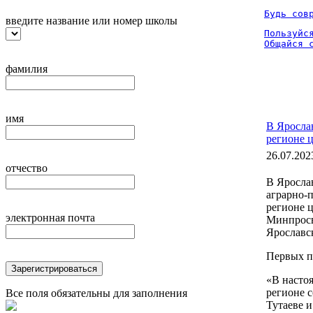
Будь сов
введите название или номер школы
Пользуйся
Общайся 
фамилия
имя
В Ярослав
регионе 
26.07.202
отчество
В Ярослав
аграрно-
регионе 
электронная почта
Минпросв
Ярославс
Первых п
Зарегистрироваться
«В насто
регионе 
Все поля обязательны для заполнения
Тутаеве 