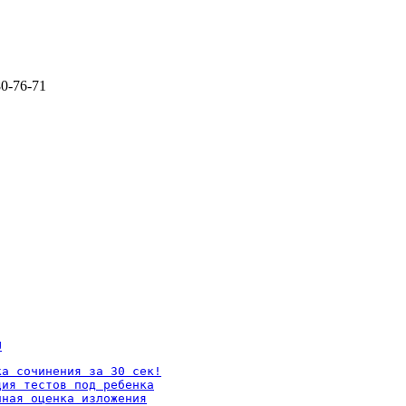
80-76-71
U
а сочинения за 30 сек!

ия тестов под ребенка

ная оценка изложения
