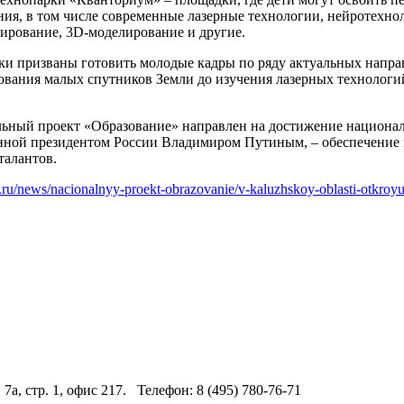
ния, в том числе современные лазерные технологии, нейротехн
ирование, 3D-моделирование и другие.
ки призваны готовить молодые кадры по ряду актуальных напра
ования малых спутников Земли до изучения лазерных технолог
ьный проект «Образование» направлен на достижение национал
нной президентом России Владимиром Путиным, – обеспечение 
талантов.
u.ru/news/nacionalnyy-proekt-obrazovanie/v-kaluzhskoy-oblasti-otkroyu
 7а, стр. 1, офис 217. Телефон: 8 (495) 780-76-71