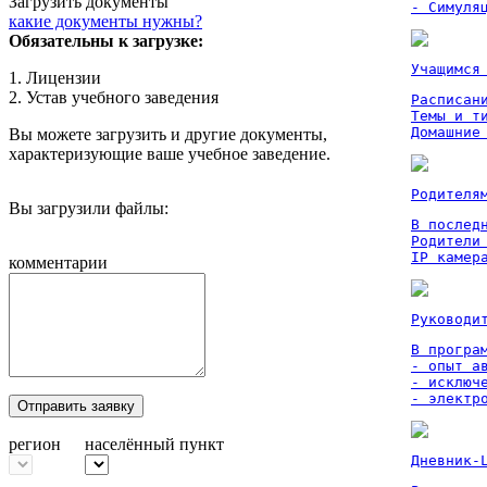
Загрузить документы
- Симуля
какие документы нужны?
Обязательны к загрузке:
Учащимся
1. Лицензии
2. Устав учебного заведения
Расписан
Темы и ти
Домашние
Вы можете загрузить и другие документы,
характеризующие ваше учебное заведение.
Родителя
Вы загрузили файлы:
В послед
Родители
IP камер
комментарии
Руководи
В програм
- опыт а
- исключ
- электр
Отправить заявку
регион
населённый пункт
Дневник-