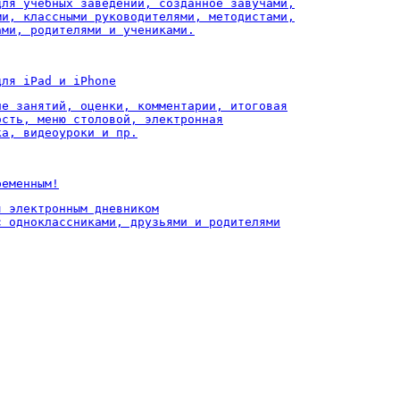
для учебных заведений, созданное завучами,

ми, классными руководителями, методистами,

ами, родителями и учениками.
для iPad и iPhone
ие занятий, оценки, комментарии, итоговая

ость, меню столовой, электронная

ка, видеоуроки и пр.
ременным!
 электронным дневником

с одноклассниками, друзьями и родителями