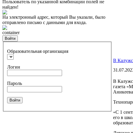
Пользователь по указанной комбинации полей не
найден!
На электронный адрес, который Вы указали, было
отправлено письмо с данными для входа.
container
Войти
Образовательная организация
В Калужс
Логин
31.07.202
В Калужс
Пароль
газета «
Аникеева
Войти
Технопарк
«С 1 сен
его в шко
образоват
Детские 