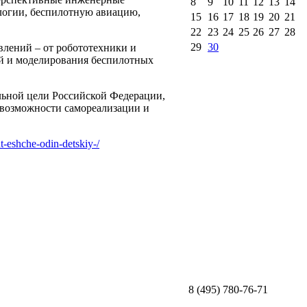
8
9
10
11
12
13
14
ологии, беспилотную авиацию,
15
16
17
18
19
20
21
22
23
24
25
26
27
28
29
30
влений – от робототехники и
ий и моделирования беспилотных
ьной цели Российской Федерации,
возможности самореализации и
t-eshche-odin-detskiy-/
8 (495) 780-76-71