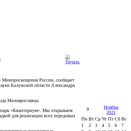
»
» Минпросвещения России, сообщает
науки Калужской области Александра
рода Малоярославца.
Ноябрь
9
нопарк «Кванториум». Мы открываем
2021
адкой для реализации всех передовых
Пн
Вт
Ср
Чт
Пт
Сб
Вс
1
2
3
4
5
6
7
перспективные инженерные