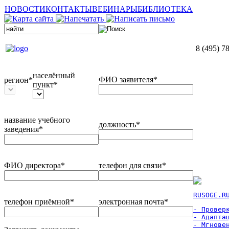
НОВОСТИ
КОНТАКТЫ
ВЕБИНАРЫ
БИБЛИОТЕКА
8 (495) 7
населённый
ФИО заявителя*
регион*
пункт*
название учебного
должность*
заведения*
ФИО директора*
телефон для связи*
RUSOGE.R
телефон приёмной*
электронная почта*
- Проверк
- Адаптац
- Мгновен