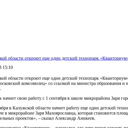
кой области откроют еще один детский технопарк «Кванториум
3 15:10
кой области откроют еще один детский технопарк «Кванториум
Московский комсомолец» со ссылкой на министра образования и 
.
 начнет свою работу с 1 сентября в школе микрорайона Заря го
тября в Калужской области начнет работу еще один детский тех
ле в микрорайоне Заря Малоярославца, которая становится площ
ельных проектов», – сказал Александр Аникеев.
технопарки «Кванториум» – площадки, где дети могут освоить 