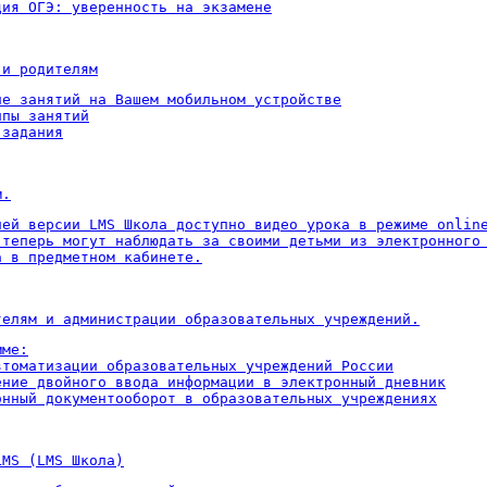
ция ОГЭ: уверенность на экзамене
 и родителям
ие занятий на Вашем мобильном устройстве

пы занятий

 задания
м.
ней версии LMS Школа доступно видео урока в режиме online
 теперь могут наблюдать за своими детьми из электронного 
а в предметном кабинете.
телям и администрации образовательных учреждений.
ме:

втоматизации образовательных учреждений России

ение двойного ввода информации в электронный дневник

онный документооборот в образовательных учреждениях
LMS (LMS Школа)