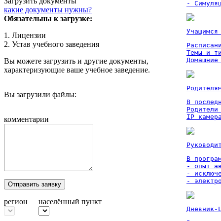
Загрузить документы
- Симуля
какие документы нужны?
Обязательны к загрузке:
Учащимся
1. Лицензии
2. Устав учебного заведения
Расписан
Темы и ти
Домашние
Вы можете загрузить и другие документы,
характеризующие ваше учебное заведение.
Родителя
Вы загрузили файлы:
В послед
Родители
IP камер
комментарии
Руководи
В програм
- опыт а
- исключ
- электр
Отправить заявку
регион
населённый пункт
Дневник-