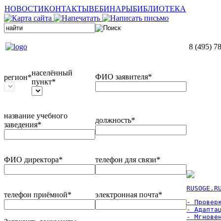
НОВОСТИ
КОНТАКТЫ
ВЕБИНАРЫ
БИБЛИОТЕКА
8 (495) 7
населённый
ФИО заявителя*
регион*
пункт*
название учебного
должность*
заведения*
ФИО директора*
телефон для связи*
RUSOGE.R
телефон приёмной*
электронная почта*
- Проверк
- Адаптац
- Мгновен