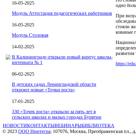
16-05-2025
одно бол
Модуль Аттестация педагогических работников
При визуа
обследова
16-05-2025
стояли ж
кованые 
Модуль Столовая
Национал
14-02-2025
определе
развития 
В Калининграде открыли новый корпус школы-
интерната № 1
https://ed
06-02-2025
В детских садах Ленинградской области
откроют новые «Точки роста»
17-01-2025
330 «Точек роста» открыли за пять лет в
сельских школах и малых городах Бурятии
НОВОСТИ
КОНТАКТЫ
ВЕБИНАРЫ
БИБЛИОТЕКА
© 2023
ООО Нинтегра
; 107076, Москва, Преображенская пл., д.