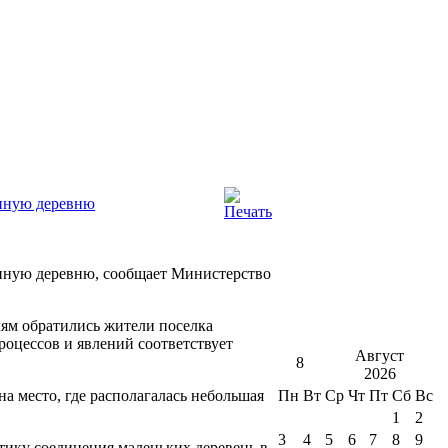
инную деревню
нную деревню, сообщает Министерство
ям обратились жители поселка
оцессов и явлений соответствует
Август
8
2026
а место, где располагалась небольшая
Пн
Вт
Ср
Чт
Пт
Сб
Вс
1
2
3
4
5
6
7
8
9
тику соединения маленьких деревень в