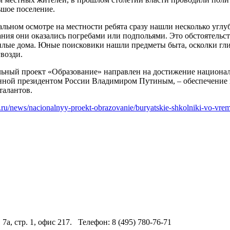
ьшое поселение.
льном осмотре на местности ребята сразу нашли несколько углу
ния они оказались погребами или подпольями. Это обстоятельство
илые дома. Юные поисковики нашли предметы быта, осколки гли
гвозди.
ьный проект «Образование» направлен на достижение национал
нной президентом России Владимиром Путиным, – обеспечение 
талантов.
u.ru/news/nacionalnyy-proekt-obrazovanie/buryatskie-shkolniki-vo-vre
 7а, стр. 1, офис 217. Телефон: 8 (495) 780-76-71