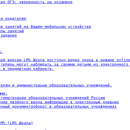
ция ОГЭ: уверенность на экзамене
 и родителям
ие занятий на Вашем мобильном устройстве

пы занятий

 задания
м.
ней версии LMS Школа доступно видео урока в режиме online
 теперь могут наблюдать за своими детьми из электронного 
а в предметном кабинете.
телям и администрации образовательных учреждений.
ме:

втоматизации образовательных учреждений России

ение двойного ввода информации в электронный дневник

онный документооборот в образовательных учреждениях
LMS (LMS Школа)