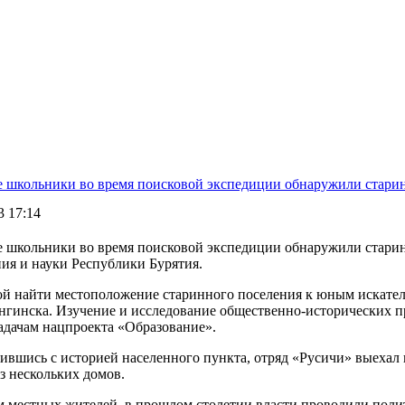
е школьники во время поисковой экспедиции обнаружили стар
3 17:14
е школьники во время поисковой экспедиции обнаружили стари
ния и науки Республики Бурятия.
ой найти местоположение старинного поселения к юным искател
нгинска. Изучение и исследование общественно-исторических пр
задачам нацпроекта «Образование».
вшись с историей населенного пункта, отряд «Русичи» выехал н
з нескольких домов.
м местных жителей, в прошлом столетии власти проводили поли