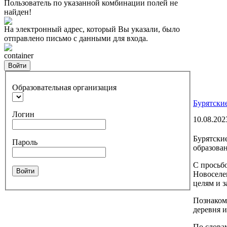
Пользователь по указанной комбинации полей не
найден!
На электронный адрес, который Вы указали, было
отправлено письмо с данными для входа.
container
Войти
Образовательная организация
Бурятски
Логин
10.08.202
Бурятски
Пароль
образова
С просьб
Войти
Новоселе
целям и 
Познакоми
деревня и
По слова