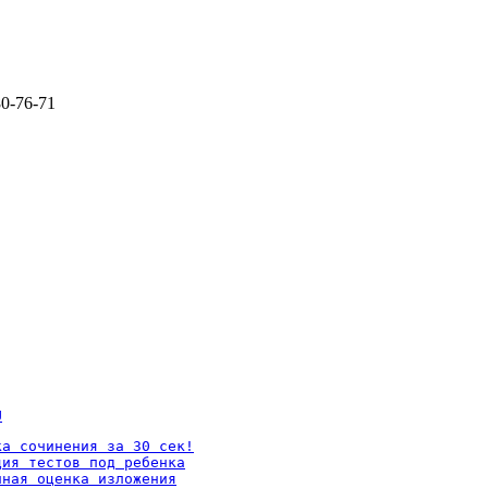
80-76-71
U
а сочинения за 30 сек!

ия тестов под ребенка

ная оценка изложения
