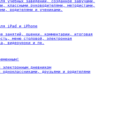
для учебных заведений, созданное завучами,

ми, классными руководителями, методистами,

ами, родителями и учениками.
для iPad и iPhone
ие занятий, оценки, комментарии, итоговая

ость, меню столовой, электронная

ка, видеоуроки и пр.
ременным!
 электронным дневником

с одноклассниками, друзьями и родителями