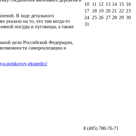
10
11
12
13
14
15
16
17
18
19
20
21
22
23
блений. В ходе детального
24
25
26
27
28
29
30
 указало на то, что там когда-то
31
няной посуды и пуговицы, а также
ьной цели Российской Федерации,
возможности самореализации и
mya-poiskovoy-ekspedici/
8 (495) 780-76-71