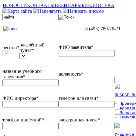
НОВОСТИ
КОНТАКТЫ
ВЕБИНАРЫ
БИБЛИОТЕКА
8 (495) 780-76-71
населённый
ФИО заявителя*
регион*
пункт*
название учебного
должность*
заведения*
RUSOGE.R
ФИО директора*
телефон для связи*
- Проверк
- Адаптац
- Мгновен
- Симуля
телефон приёмной*
электронная почта*
Учащимся