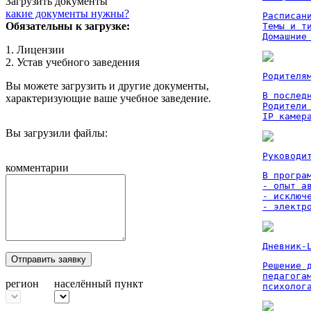
Загрузить документы
какие документы нужны?
Расписан
Обязательны к загрузке:
Темы и ти
Домашние
1. Лицензии
2. Устав учебного заведения
Родителя
Вы можете загрузить и другие документы,
В послед
характеризующие ваше учебное заведение.
Родители
IP камер
Вы загрузили файлы:
Руководи
комментарии
В програм
- опыт а
- исключ
- электр
Дневник-
Отправить заявку
Решение 
педагога
регион
населённый пункт
психолог