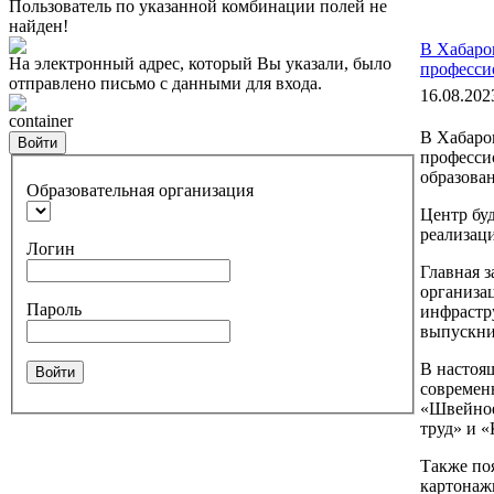
Пользователь по указанной комбинации полей не
найден!
В Хабаро
На электронный адрес, который Вы указали, было
професси
отправлено письмо с данными для входа.
16.08.202
container
В Хабаро
Войти
професси
образова
Образовательная организация
Центр буд
реализац
Логин
Главная 
организа
Пароль
инфрастр
выпускни
В настоя
Войти
современ
«Швейное
труд» и 
Также по
картонажн