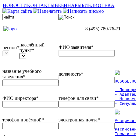
НОВОСТИ
КОНТАКТЫ
ВЕБИНАРЫ
БИБЛИОТЕКА
8 (495) 780-76-71
населённый
ФИО заявителя*
регион*
пункт*
название учебного
должность*
заведения*
RUSOGE.R
- Проверк
- Адаптац
ФИО директора*
телефон для связи*
- Мгновен
- Симуля
телефон приёмной*
электронная почта*
Учащимся
Расписан
Темы и ти