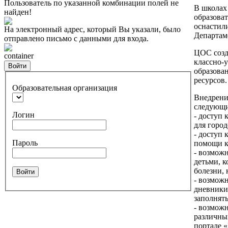
Пользователь по указанной комбинации полей не
В школах
найден!
образова
оснастил
На электронный адрес, который Вы указали, было
Департам
отправлено письмо с данными для входа.
ЦОС созд
container
классно-
Войти
образова
ресурсов.
Образовательная организация
Внедрени
следующи
Логин
- доступ 
для город
- доступ 
Пароль
помощи к
- возмож
детьми, 
болезни, 
Войти
- возмож
дневники,
заполнять
- возмож
различны
портале «