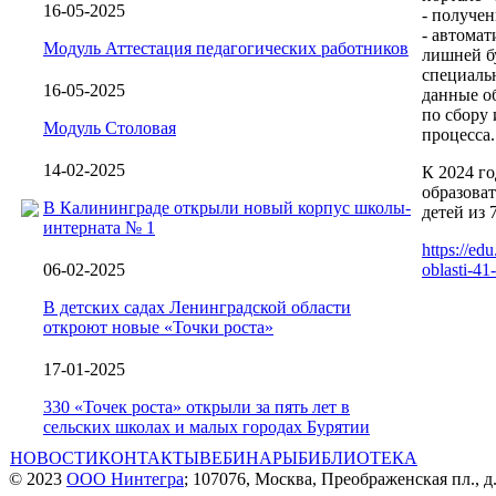
16-05-2025
- получе
- автомат
Модуль Аттестация педагогических работников
лишней б
специаль
16-05-2025
данные об
по сбору
Модуль Столовая
процесса.
14-02-2025
К 2024 г
образова
В Калининграде открыли новый корпус школы-
детей из 
интерната № 1
https://ed
06-02-2025
oblasti-41
В детских садах Ленинградской области
откроют новые «Точки роста»
17-01-2025
330 «Точек роста» открыли за пять лет в
сельских школах и малых городах Бурятии
НОВОСТИ
КОНТАКТЫ
ВЕБИНАРЫ
БИБЛИОТЕКА
© 2023
ООО Нинтегра
; 107076, Москва, Преображенская пл., д.