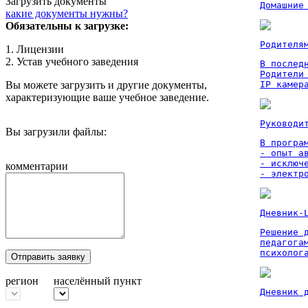
Загрузить документы
Домашние
какие документы нужны?
Обязательны к загрузке:
Родителя
1. Лицензии
2. Устав учебного заведения
В послед
Родители
Вы можете загрузить и другие документы,
IP камер
характеризующие ваше учебное заведение.
Руководи
Вы загрузили файлы:
В програм
- опыт а
- исключ
комментарии
- электр
Дневник-
Решение 
педагога
психолог
Отправить заявку
регион
населённый пункт
Дневник 