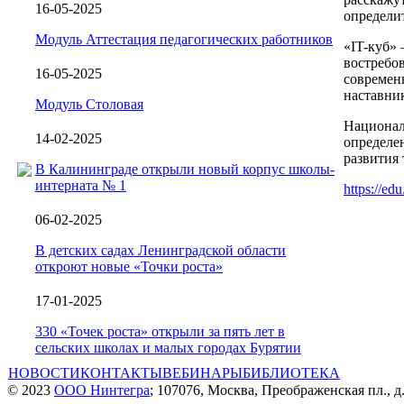
16-05-2025
определи
Модуль Аттестация педагогических работников
«IT-куб»
востребо
16-05-2025
современ
наставник
Модуль Столовая
Национал
14-02-2025
определе
развития 
В Калининграде открыли новый корпус школы-
интерната № 1
https://ed
06-02-2025
В детских садах Ленинградской области
откроют новые «Точки роста»
17-01-2025
330 «Точек роста» открыли за пять лет в
сельских школах и малых городах Бурятии
НОВОСТИ
КОНТАКТЫ
ВЕБИНАРЫ
БИБЛИОТЕКА
© 2023
ООО Нинтегра
; 107076, Москва, Преображенская пл., д.