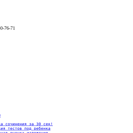
80-76-71
U
а сочинения за 30 сек!

ия тестов под ребенка

ная оценка изложения
