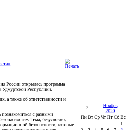
ости»
ния России открылась программа
и Удмуртской Республики.
х, а также об ответственности и
Ноябрь
7
2020
 познакомиться с разными
Пн
Вт
Ср
Чт
Пт
Сб
Вс
езопасности». Тема, безусловно,
1
формационной безопасности, которые
 свои учетные данные и как
2
3
4
5
6
7
8