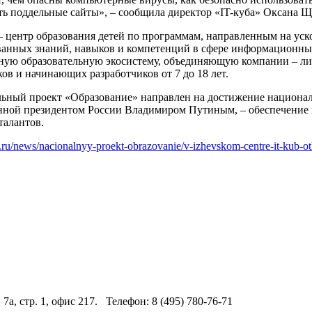
ть поддельные сайты», – сообщила директор «IT-куба» Оксана Щ
 – центр образования детей по программам, направленным на уск
ванных знаний, навыков и компетенций в сфере информационны
ную образовательную экосистему, объединяющую компании – л
ов и начинающих разработчиков от 7 до 18 лет.
ьный проект «Образование» направлен на достижение национал
нной президентом России Владимиром Путиным, – обеспечение 
талантов.
u.ru/news/nacionalnyy-proekt-obrazovanie/v-izhevskom-centre-it-kub-o
 7а, стр. 1, офис 217. Телефон: 8 (495) 780-76-71