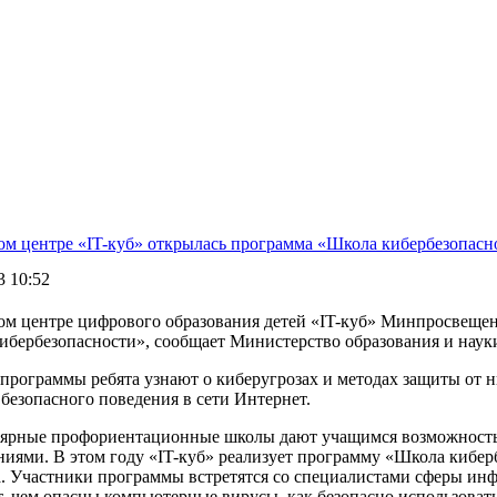
ом центре «IT-куб» открылась программа «Школа кибербезопасн
3 10:52
ом центре цифрового образования детей «IT-куб» Минпросвеще
ибербезопасности», сообщает Министерство образования и наук
программы ребята узнают о киберугрозах и методах защиты от ни
безопасного поведения в сети Интернет.
ярные профориентационные школы дают учащимся возможность
иями. В этом году «IT-куб» реализует программу «Школа киберб
а. Участники программы встретятся со специалистами сферы ин
т, чем опасны компьютерные вирусы, как безопасно использовать