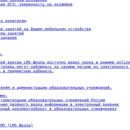
ция ОГЭ: уверенность на экзамене
 и родителям
ие занятий на Вашем мобильном устройстве

пы занятий

 задания
м.
ней версии LMS Школа доступно видео урока в режиме online
 теперь могут наблюдать за своими детьми из электронного 
а в предметном кабинете.
телям и администрации образовательных учреждений.
ме:

втоматизации образовательных учреждений России

ение двойного ввода информации в электронный дневник

онный документооборот в образовательных учреждениях
LMS (LMS Школа)