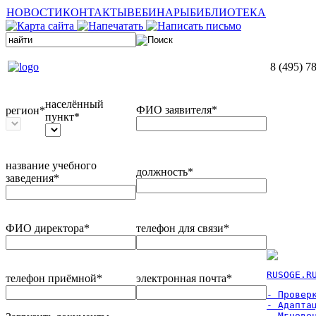
НОВОСТИ
КОНТАКТЫ
ВЕБИНАРЫ
БИБЛИОТЕКА
8 (495) 7
населённый
ФИО заявителя*
регион*
пункт*
название учебного
должность*
заведения*
ФИО директора*
телефон для связи*
RUSOGE.R
телефон приёмной*
электронная почта*
- Проверк
- Адаптац
- Мгновен