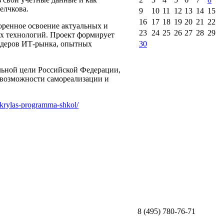
елчкова.
9
10
11
12
13
14
15
16
17
18
19
20
21
22
оренное освоение актуальных и
23
24
25
26
27
28
29
х технологий. Проект формирует
идеров ИТ-рынка, опытных
30
ьной цели Российской Федерации,
возможности самореализации и
tkrylas-programma-shkol/
8 (495) 780-76-71