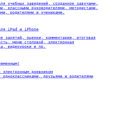
для учебных заведений, созданное завучами,

ми, классными руководителями, методистами,

ами, родителями и учениками.
для iPad и iPhone
ие занятий, оценки, комментарии, итоговая

ость, меню столовой, электронная

ка, видеоуроки и пр.
ременным!
 электронным дневником

с одноклассниками, друзьями и родителями