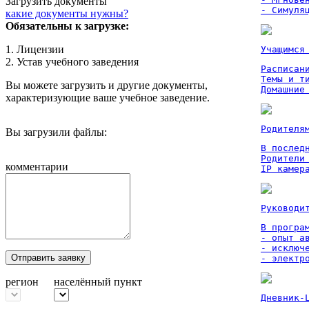
Загрузить документы
- Симуля
какие документы нужны?
Обязательны к загрузке:
1. Лицензии
Учащимся
2. Устав учебного заведения
Расписан
Темы и ти
Вы можете загрузить и другие документы,
Домашние
характеризующие ваше учебное заведение.
Родителя
Вы загрузили файлы:
В послед
Родители
комментарии
IP камер
Руководи
В програм
- опыт а
- исключ
Отправить заявку
- электр
регион
населённый пункт
Дневник-