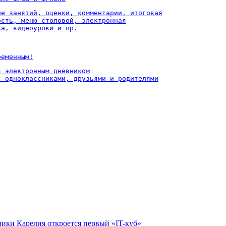
ие занятий, оценки, комментарии, итоговая

ость, меню столовой, электронная

ка, видеоуроки и пр.
ременным!
 электронным дневником

с одноклассниками, друзьями и родителями
лики Карелия откроется первый «IT-куб»