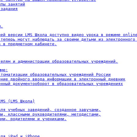
пы занятий

 задания
м.
ней версии LMS Школа доступно видео урока в режиме online
 теперь могут наблюдать за своими детьми из электронного 
а в предметном кабинете.
телям и администрации образовательных учреждений.
ме:

втоматизации образовательных учреждений России

ение двойного ввода информации в электронный дневник

онный документооборот в образовательных учреждениях
LMS (LMS Школа)
для учебных заведений, созданное завучами,

ми, классными руководителями, методистами,

ами, родителями и учениками.
для iPad и iPhone