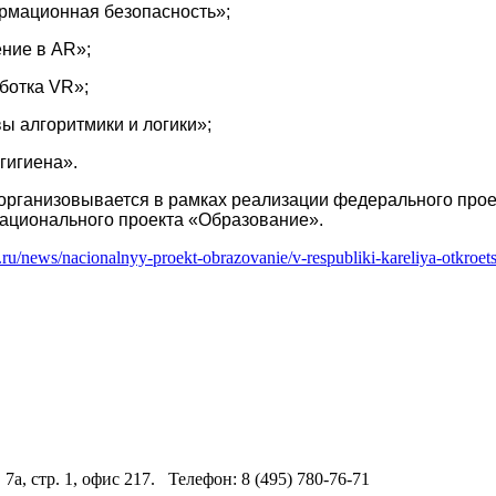
рмационная безопасность»;
ение в AR»;
аботка VR»;
ы алгоритмики и логики»;
гигиена».
 организовывается в рамках реализации федерального про
национального проекта «Образование».
u.ru/news/nacionalnyy-proekt-obrazovanie/v-respubliki-kareliya-otkroet
 7а, стр. 1, офис 217. Телефон: 8 (495) 780-76-71