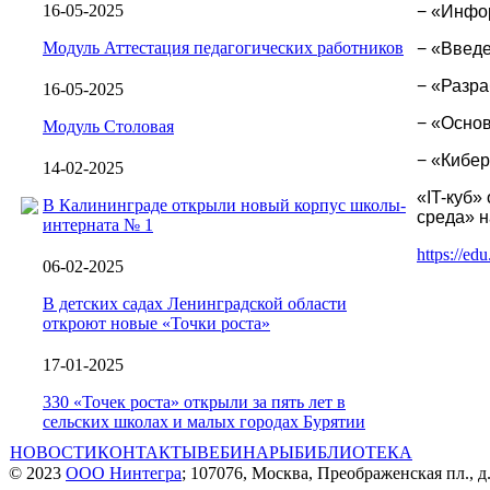
16-05-2025
− «Инфо
Модуль Аттестация педагогических работников
− «Введ
− «Разр
16-05-2025
− «Основ
Модуль Столовая
− «Кибер
14-02-2025
«IT-куб»
В Калининграде открыли новый корпус школы-
среда» 
интерната № 1
https://ed
06-02-2025
В детских садах Ленинградской области
откроют новые «Точки роста»
17-01-2025
330 «Точек роста» открыли за пять лет в
сельских школах и малых городах Бурятии
НОВОСТИ
КОНТАКТЫ
ВЕБИНАРЫ
БИБЛИОТЕКА
© 2023
ООО Нинтегра
; 107076, Москва, Преображенская пл., д.