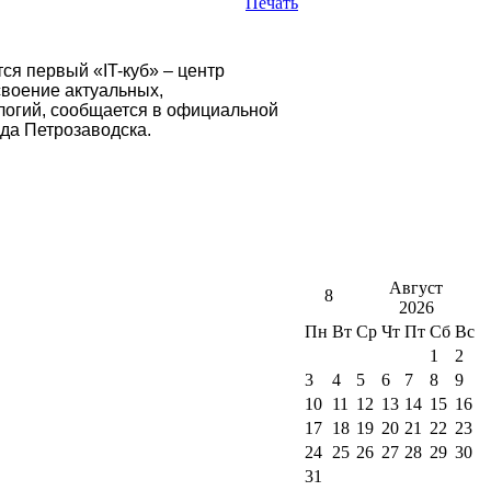
ся первый «IT-куб» – центр
воение актуальных,
логий, сообщается в официальной
да Петрозаводска.
Август
8
2026
Пн
Вт
Ср
Чт
Пт
Сб
Вс
1
2
3
4
5
6
7
8
9
10
11
12
13
14
15
16
17
18
19
20
21
22
23
24
25
26
27
28
29
30
31