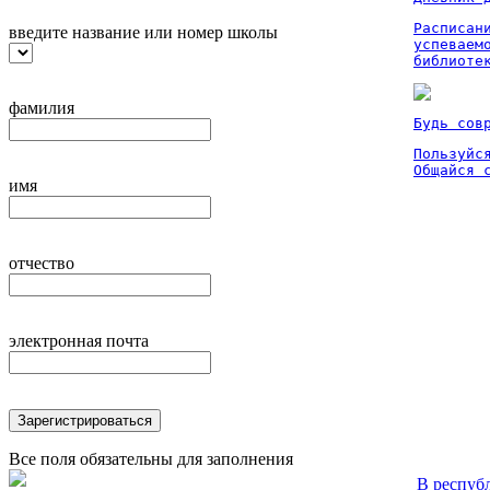
Расписан
введите название или номер школы
успеваем
библиоте
фамилия
Будь сов
Пользуйся
Общайся 
имя
отчество
электронная почта
Зарегистрироваться
Все поля обязательны для заполнения
В респуб