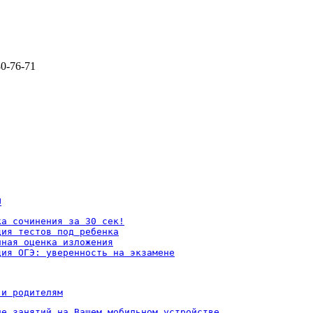
80-76-71
U
а сочинения за 30 сек!

ия тестов под ребенка

ная оценка изложения

ция ОГЭ: уверенность на экзамене
 и родителям
ие занятий на Вашем мобильном устройстве
