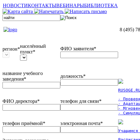
НОВОСТИ
КОНТАКТЫ
ВЕБИНАРЫ
БИБЛИОТЕКА
8 (495) 7
населённый
ФИО заявителя*
регион*
пункт*
название учебного
должность*
заведения*
RUSOGE.R
- Проверк
ФИО директора*
телефон для связи*
- Адаптац
- Мгновен
- Симуля
телефон приёмной*
электронная почта*
Учащимся
Расписан