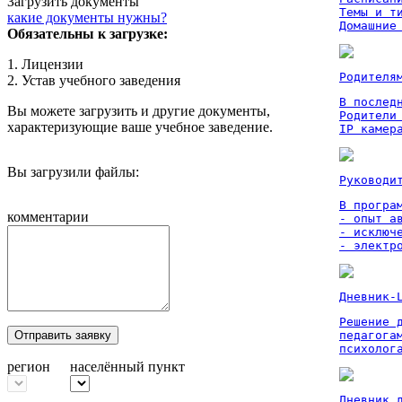
Загрузить документы
Темы и ти
какие документы нужны?
Домашние
Обязательны к загрузке:
1. Лицензии
Родителя
2. Устав учебного заведения
В послед
Вы можете загрузить и другие документы,
Родители
характеризующие ваше учебное заведение.
IP камер
Вы загрузили файлы:
Руководи
В програм
комментарии
- опыт а
- исключ
- электр
Дневник-
Решение 
Отправить заявку
педагога
психолог
регион
населённый пункт
Дневник 