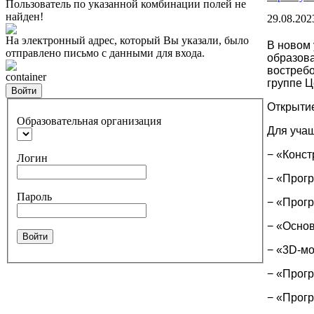
Пользователь по указанной комбинации полей не
найден!
29.08.202
На электронный адрес, который Вы указали, было
В новом 
отправлено письмо с данными для входа.
образова
востреб
container
группе Ц
Войти
Открытие
Образовательная организация
Для учащ
− «Конст
Логин
− «Прог
Пароль
− «Прог
− «Основ
Войти
− «3D-м
− «Прог
− «Прог