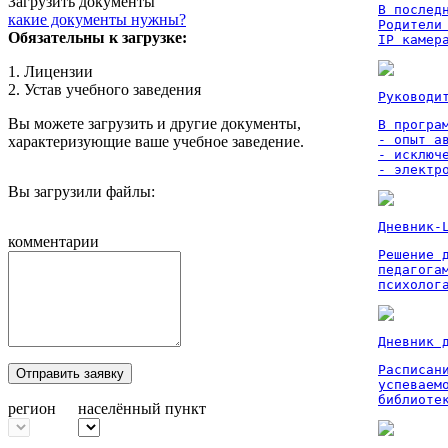
Загрузить документы
В послед
какие документы нужны?
Родители
Обязательны к загрузке:
IP камер
1. Лицензии
2. Устав учебного заведения
Руководи
Вы можете загрузить и другие документы,
В програм
- опыт а
характеризующие ваше учебное заведение.
- исключ
- электр
Вы загрузили файлы:
Дневник-
комментарии
Решение 
педагога
психолог
Дневник 
Расписан
Отправить заявку
успеваем
библиоте
регион
населённый пункт