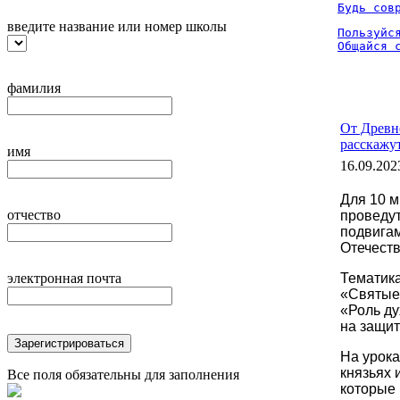
Будь сов
введите название или номер школы
Пользуйся
Общайся 
фамилия
От Древн
расскажу
имя
16.09.202
Для 10 м
отчество
проведу
подвигам
Отечеств
электронная почта
Тематика
«Святые
«Роль д
на защит
Зарегистрироваться
На урока
князьях 
Все поля обязательны для заполнения
которые 