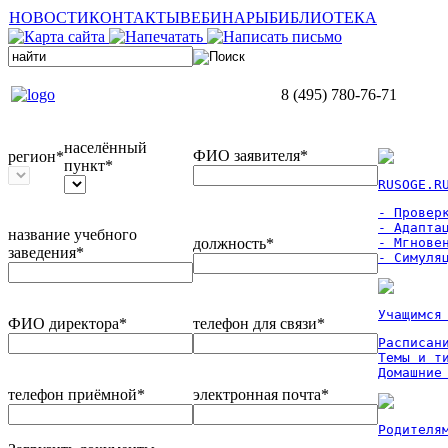
НОВОСТИ
КОНТАКТЫ
ВЕБИНАРЫ
БИБЛИОТЕКА
8 (495) 780-76-71
населённый
ФИО заявителя*
регион*
пункт*
RUSOGE.R
- Проверк
- Адаптац
название учебного
должность*
- Мгновен
заведения*
- Симуля
Учащимся
ФИО директора*
телефон для связи*
Расписан
Темы и ти
Домашние
телефон приёмной*
электронная почта*
Родителя