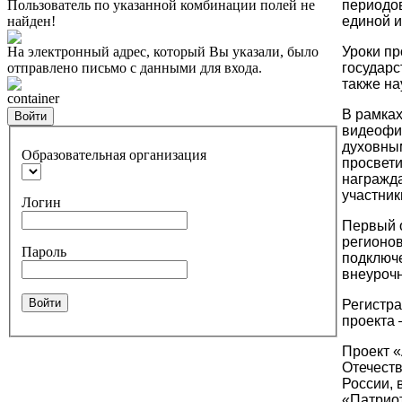
Пользователь по указанной комбинации полей не
периодов
найден!
единой и
На электронный адрес, который Вы указали, было
Уроки пр
отправлено письмо с данными для входа.
государс
также на
container
В рамках
Войти
видеофи
духовным
Образовательная организация
просвети
награжд
участник
Логин
Первый о
регионов
Пароль
подключе
внеуроч
Войти
Регистра
проекта
Проект 
Отечест
России, 
«Патрио