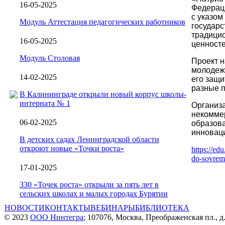
16-05-2025
Федераци
с указо
Модуль Аттестация педагогических работников
государс
традици
16-05-2025
ценносте
Модуль Столовая
Проект 
молодежи
14-02-2025
его защи
разные п
В Калининграде открыли новый корпус школы-
интерната № 1
Организ
некомме
06-02-2025
образов
инновац
В детских садах Ленинградской области
откроют новые «Точки роста»
https://ed
do-sovrem
17-01-2025
330 «Точек роста» открыли за пять лет в
сельских школах и малых городах Бурятии
НОВОСТИ
КОНТАКТЫ
ВЕБИНАРЫ
БИБЛИОТЕКА
© 2023
ООО Нинтегра
; 107076, Москва, Преображенская пл., д.