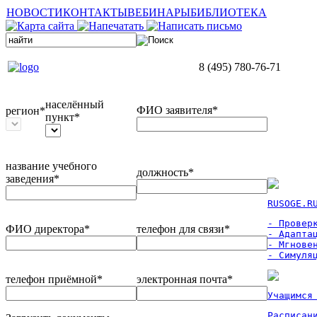
НОВОСТИ
КОНТАКТЫ
ВЕБИНАРЫ
БИБЛИОТЕКА
8 (495) 780-76-71
населённый
ФИО заявителя*
регион*
пункт*
название учебного
должность*
заведения*
RUSOGE.R
- Проверк
ФИО директора*
телефон для связи*
- Адаптац
- Мгновен
- Симуля
телефон приёмной*
электронная почта*
Учащимся
Расписан