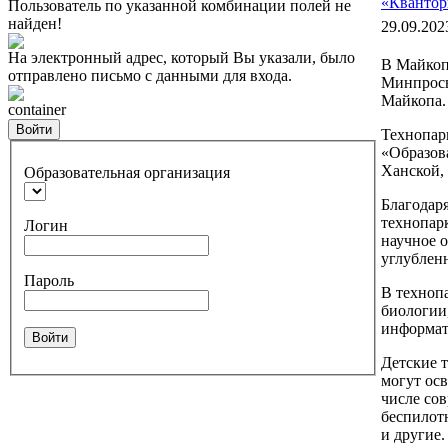
«Кванто
Пользователь по указанной комбинации полей не
найден!
29.09.202
На электронный адрес, который Вы указали, было
В Майкоп
отправлено письмо с данными для входа.
Минпросв
Майкопа.
container
Войти
Технопар
«Образов
Ханской, 
Образовательная организация
Благодар
технопарк
Логин
научное 
углублен
Пароль
В технопа
биологии,
информат
Войти
Детские 
могут ос
числе со
беспилот
и другие.