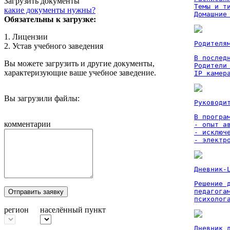
Загрузить документы
Темы и ти
какие документы нужны?
Домашние
Обязательны к загрузке:
1. Лицензии
Родителя
2. Устав учебного заведения
В послед
Вы можете загрузить и другие документы,
Родители
характеризующие ваше учебное заведение.
IP камер
Вы загрузили файлы:
Руководи
В програм
комментарии
- опыт а
- исключ
- электр
Дневник-
Решение 
педагога
Отправить заявку
психолог
регион
населённый пункт
Дневник 