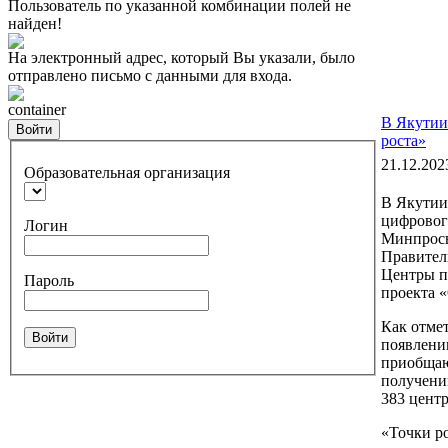
Пользователь по указанной комбинации полей не
найден!
На электронный адрес, который Вы указали, было
отправлено письмо с данными для входа.
container
В Якутии 
Войти
роста»
21.12.202
Образовательная организация
В Якутии 
цифровог
Логин
Минпросв
Правител
Центры п
Пароль
проекта 
Как отме
Войти
появлению
приобщаю
получению
383 центр
«Точки р