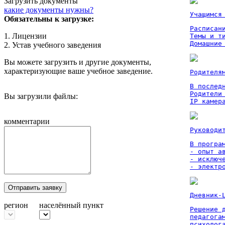
Загрузить документы
какие документы нужны?
Учащимся
Обязательны к загрузке:
Расписан
1. Лицензии
Темы и ти
Домашние
2. Устав учебного заведения
Вы можете загрузить и другие документы,
характеризующие ваше учебное заведение.
Родителя
В послед
Родители
Вы загрузили файлы:
IP камер
комментарии
Руководи
В програм
- опыт а
- исключ
- электр
Отправить заявку
Дневник-
регион
населённый пункт
Решение 
педагога
психолог