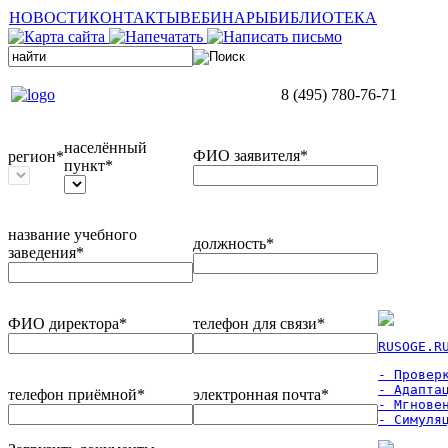
НОВОСТИ
КОНТАКТЫ
ВЕБИНАРЫ
БИБЛИОТЕКА
8 (495) 780-76-71
населённый
ФИО заявителя*
регион*
пункт*
название учебного
должность*
заведения*
ФИО директора*
телефон для связи*
RUSOGE.R
- Проверк
- Адаптац
телефон приёмной*
электронная почта*
- Мгновен
- Симуля