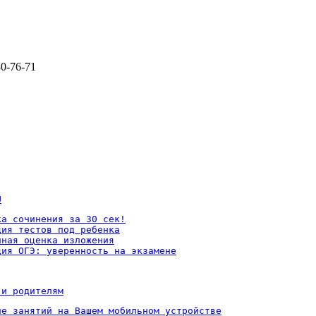
80-76-71
U
а сочинения за 30 сек!

ия тестов под ребенка

ная оценка изложения

ция ОГЭ: уверенность на экзамене
 и родителям
ие занятий на Вашем мобильном устройстве
