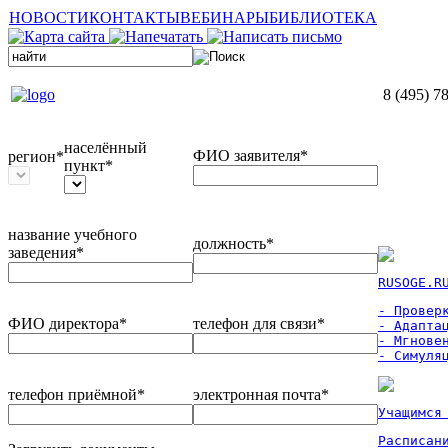
НОВОСТИ
КОНТАКТЫ
ВЕБИНАРЫ
БИБЛИОТЕКА
8 (495) 7
населённый
ФИО заявителя*
регион*
пункт*
название учебного
должность*
заведения*
RUSOGE.R
- Проверк
ФИО директора*
телефон для связи*
- Адаптац
- Мгновен
- Симуля
телефон приёмной*
электронная почта*
Учащимся
Расписан