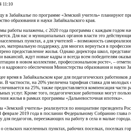
4 11:10
оду в Забайкалье по программе «Земский учитель» планируют при
тво образования и науки Забайкальского края.
мы работы налажены, с 2020 года программа с каждым годом наб
ается. Для нас и муниципальных органов власти это действующи
населенных пунктах, а для учителей – возможность самореализов
ую, материальную поддержку, для многих вернуться в професси
трено предоставление жилья. Однако директора школ, представ
ии вакансий, ждут новые кадры и всегда всем победителям оказ
аптации в новом коллективе, профессиональном росте», – отмети
о и кадрового обеспечения Министерства образования и науки 
ее время в Забайкальском крае для педагогических работников 
. В частности, на 20% увеличена тарифная ставка для молодых 
величивается на 25%, также предоставляется компенсация части
ьных услуг. Кроме того, педагогические работники могут польз
ения жилья в рамках программы «Дальневосточная ипотека».
а «Земский учитель» реализуется по инициативе президента Р
В феврале 2019 года в послании Федеральному Собранию глава г
 для педагогов, переезжающих на работу в села и малые города
 о сельских населенных пунктах, рабочих поселках, поселках го