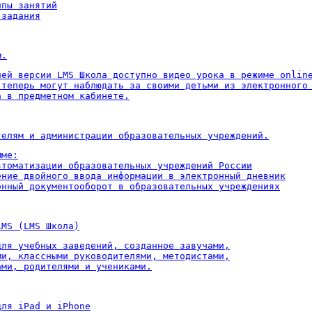
пы занятий

 задания
м.
ней версии LMS Школа доступно видео урока в режиме online
 теперь могут наблюдать за своими детьми из электронного 
а в предметном кабинете.
телям и администрации образовательных учреждений.
ме:

втоматизации образовательных учреждений России

ение двойного ввода информации в электронный дневник

онный документооборот в образовательных учреждениях
LMS (LMS Школа)
для учебных заведений, созданное завучами,

ми, классными руководителями, методистами,

ами, родителями и учениками.
для iPad и iPhone