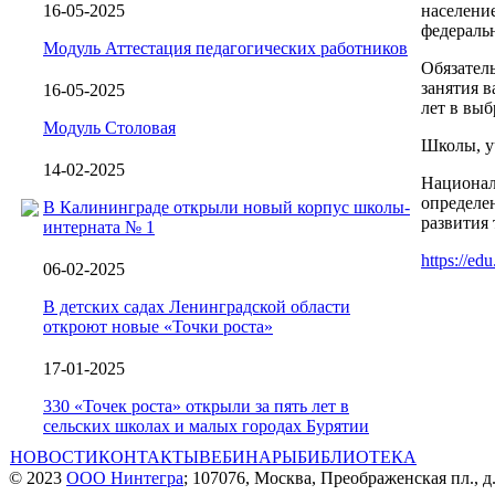
16-05-2025
населени
федераль
Модуль Аттестация педагогических работников
Обязател
занятия в
16-05-2025
лет в вы
Модуль Столовая
Школы, у
14-02-2025
Национал
определе
В Калининграде открыли новый корпус школы-
развития 
интерната № 1
https://e
06-02-2025
В детских садах Ленинградской области
откроют новые «Точки роста»
17-01-2025
330 «Точек роста» открыли за пять лет в
сельских школах и малых городах Бурятии
НОВОСТИ
КОНТАКТЫ
ВЕБИНАРЫ
БИБЛИОТЕКА
© 2023
ООО Нинтегра
; 107076, Москва, Преображенская пл., д.