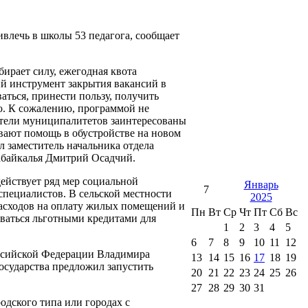
влечь в школы 53 педагога, сообщает
ирает силу, ежегодная квота
й инструмент закрытия вакансий в
аться, принести пользу, получить
ю. К сожалению, программой не
ители муниципалитетов заинтересованы
ывают помощь в обустройстве на новом
л заместитель начальника отдела
Забайкалья Дмитрий Осадчий.
действует ряд мер социальной
Январь
7
специалистов. В сельской местности
2025
 расходов на оплату жилых помещений и
Пн
Вт
Ср
Чт
Пт
Сб
Вс
оваться льготными кредитами для
1
2
3
4
5
6
7
8
9
10
11
12
оссийской Федерации Владимира
13
14
15
16
17
18
19
осударства предложил запустить
20
21
22
23
24
25
26
.
27
28
29
30
31
родского типа или городах с