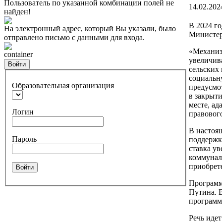
Пользователь по указанной комбинации полей не
14.02.202
найден!
В 2024 г
На электронный адрес, который Вы указали, было
Министерс
отправлено письмо с данными для входа.
«Механиз
container
увеличив
Войти
сельских 
социальн
Образовательная организация
предусмо
в закрыт
месте, ад
Логин
правовог
В настоящ
Пароль
поддержки
ставка у
коммунал
приобрет
Войти
Программ
Путина. 
программу
Речь идет