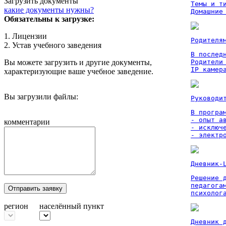
Загрузить документы
Темы и ти
какие документы нужны?
Домашние
Обязательны к загрузке:
1. Лицензии
Родителя
2. Устав учебного заведения
В послед
Вы можете загрузить и другие документы,
Родители
IP камер
характеризующие ваше учебное заведение.
Вы загрузили файлы:
Руководи
В програм
- опыт а
комментарии
- исключ
- электр
Дневник-
Решение 
педагога
Отправить заявку
психолог
регион
населённый пункт
Дневник 