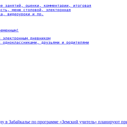
ие занятий, оценки, комментарии, итоговая

ость, меню столовой, электронная

ка, видеоуроки и пр.
ременным!
 электронным дневником

с одноклассниками, друзьями и родителями
оду в Забайкалье по программе «Земский учитель» планируют пр