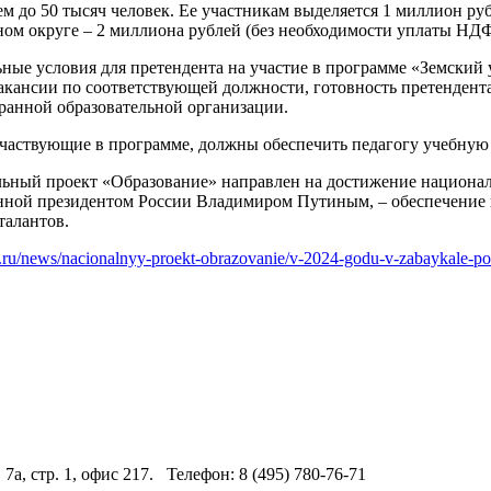
ем до 50 тысяч человек. Ее участникам выделяется 1 миллион ру
ном округе – 2 миллиона рублей (без необходимости уплаты НДФ
ьные условия для претендента на участие в программе «Земский
акансии по соответствующей должности, готовность претендента
бранной образовательной организации.
частвующие в программе, должны обеспечить педагогу учебную н
ьный проект «Образование» направлен на достижение национал
нной президентом России Владимиром Путиным, – обеспечение 
талантов.
du.ru/news/nacionalnyy-proekt-obrazovanie/v-2024-godu-v-zabaykale-p
 7а, стр. 1, офис 217. Телефон: 8 (495) 780-76-71