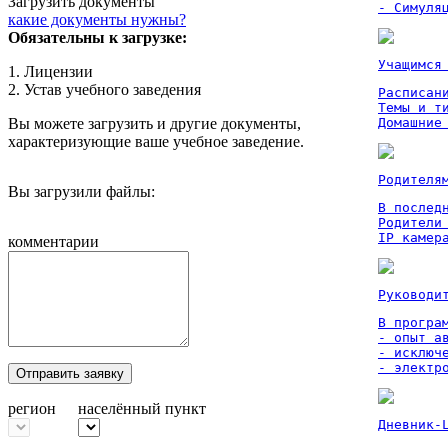
Загрузить документы
- Симуля
какие документы нужны?
Обязательны к загрузке:
Учащимся
1. Лицензии
2. Устав учебного заведения
Расписан
Темы и ти
Вы можете загрузить и другие документы,
Домашние
характеризующие ваше учебное заведение.
Родителя
Вы загрузили файлы:
В послед
Родители
IP камер
комментарии
Руководи
В програм
- опыт а
- исключ
- электр
Отправить заявку
регион
населённый пункт
Дневник-