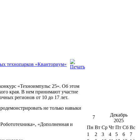
ных технопарков «Кванториум»
онкурс «Техноимпульс 25». Об этом
кого края. В нем принимают участие
ных регионов от 10 до 17 лет.
 продемонстрировать не только навыки
Декабрь
7
2025
«Робототехника», «Дополненная и
Пн
Вт
Ср
Чт
Пт
Сб
Вс
1
2
3
4
5
6
7