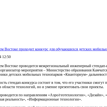
ем Востоке проходит конкурс для обучающихся детских мобиль
4 12:50
ем Востоке проводится межрегиональный инженерный стендап-к
 организатор мероприятия – Министерство образования Камчатс
ники детских мобильных технопарков «Кванториум» дальневосточ
сть стендап-конкурса состоит в том, что его участники смогут
в области технологий, но и умение презентовать свои проекты.
проводится по направлениям «Аэро/геотехнологии», «Дизайн», 
ная реальность», «Информационные технологии».