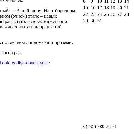
ух человек.
8
9
10
11
12
13
14
15
16
17
18
19
20
21
чный – с 3 по 6 июня. На отборочном
22
23
24
25
26
27
28
ьном (очном) этапе – навык
29
30
31
о рассказать о своем инженерно-
 каждого из пяти направлений
дут отмечены дипломами и призами.
кого края.
-konkurs-dlya-obuchayush/
8 (495) 780-76-71