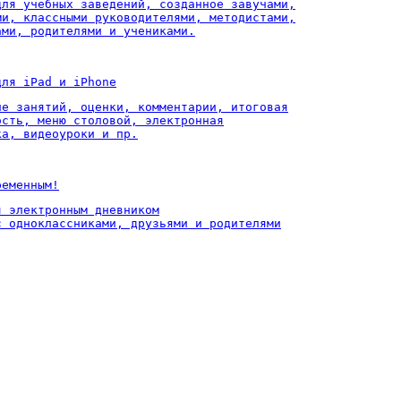
для учебных заведений, созданное завучами,

ми, классными руководителями, методистами,

ами, родителями и учениками.
для iPad и iPhone
ие занятий, оценки, комментарии, итоговая

ость, меню столовой, электронная

ка, видеоуроки и пр.
ременным!
 электронным дневником

с одноклассниками, друзьями и родителями