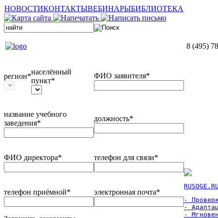
НОВОСТИ
КОНТАКТЫ
ВЕБИНАРЫ
БИБЛИОТЕКА
8 (495) 7
населённый
ФИО заявителя*
регион*
пункт*
название учебного
должность*
заведения*
ФИО директора*
телефон для связи*
RUSOGE.R
телефон приёмной*
электронная почта*
- Проверк
- Адаптац
- Мгновен