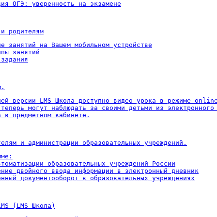
ция ОГЭ: уверенность на экзамене
 и родителям
ие занятий на Вашем мобильном устройстве

пы занятий

 задания
м.
ней версии LMS Школа доступно видео урока в режиме online
 теперь могут наблюдать за своими детьми из электронного 
а в предметном кабинете.
телям и администрации образовательных учреждений.
ме:

втоматизации образовательных учреждений России

ение двойного ввода информации в электронный дневник

онный документооборот в образовательных учреждениях
LMS (LMS Школа)