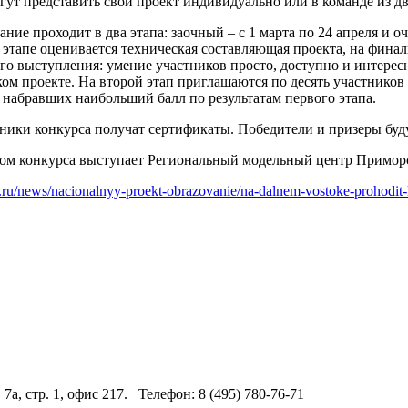
гут представить свой проект индивидуально или в команде из дв
ние проходит в два этапа: заочный – с 1 марта по 24 апреля и о
 этапе оценивается техническая составляющая проекта, на финал
о выступления: умение участников просто, доступно и интересн
ом проекте. На второй этап приглашаются по десять участников
 набравших наибольший балл по результатам первого этапа.
тники конкурса получат сертификаты. Победители и призеры бу
ом конкурса выступает Региональный модельный центр Приморс
u.ru/news/nacionalnyy-proekt-obrazovanie/na-dalnem-vostoke-prohodit
 7а, стр. 1, офис 217. Телефон: 8 (495) 780-76-71