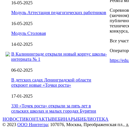
Ребята мо
16-05-2025
Соревнова
Модуль Аттестация педагогических работников
(заочном)
публичног
16-05-2025
техническ
конкурса,
Модуль Столовая
Все учас
14-02-2025
Оператор
В Калининграде открыли новый корпус школы-
интерната № 1
https://ed
06-02-2025
В детских садах Ленинградской области
откроют новые «Точки роста»
17-01-2025
330 «Точек роста» открыли за пять лет в
сельских школах и малых городах Бурятии
НОВОСТИ
КОНТАКТЫ
ВЕБИНАРЫ
БИБЛИОТЕКА
© 2023
ООО Нинтегра
; 107076, Москва, Преображенская пл., д.