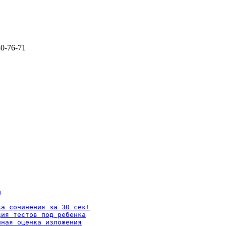
80-76-71
U
а сочинения за 30 сек!

ия тестов под ребенка

ная оценка изложения
