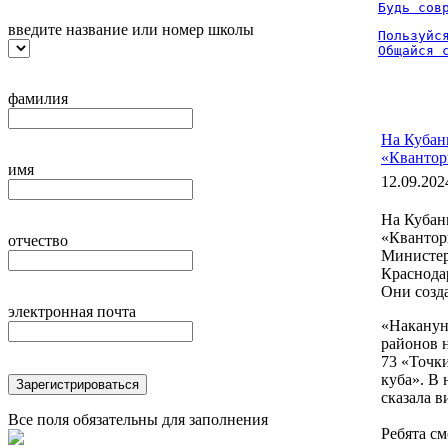
Будь сов
введите название или номер школы
Пользуйся
Общайся 
фамилия
На Кубан
«Квантор
имя
12.09.202
На Кубан
«Квантори
отчество
Министер
Краснода
Они созд
электронная почта
«Наканун
районов н
73 «Точки
куба». В 
Зарегистрироваться
сказала 
Все поля обязательны для заполнения
Ребята с