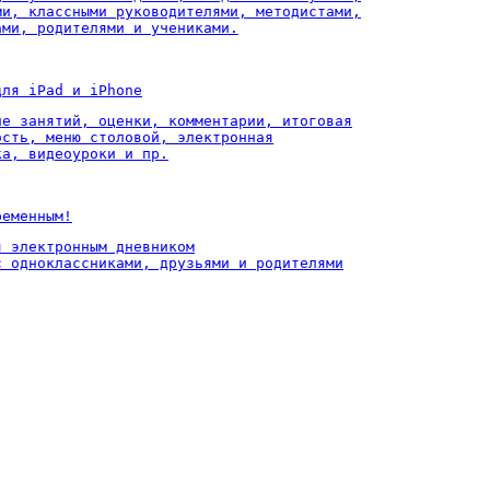
ми, классными руководителями, методистами,

ами, родителями и учениками.
для iPad и iPhone
ие занятий, оценки, комментарии, итоговая

ость, меню столовой, электронная

ка, видеоуроки и пр.
ременным!
 электронным дневником

с одноклассниками, друзьями и родителями