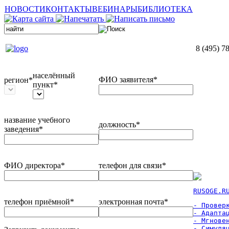
НОВОСТИ
КОНТАКТЫ
ВЕБИНАРЫ
БИБЛИОТЕКА
8 (495) 7
населённый
ФИО заявителя*
регион*
пункт*
название учебного
должность*
заведения*
ФИО директора*
телефон для связи*
RUSOGE.R
телефон приёмной*
электронная почта*
- Проверк
- Адаптац
- Мгновен
- Симуля