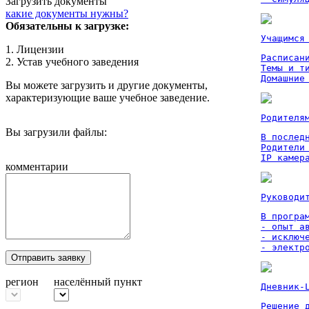
Загрузить документы
какие документы нужны?
Обязательны к загрузке:
Учащимся
1. Лицензии
Расписан
2. Устав учебного заведения
Темы и ти
Домашние
Вы можете загрузить и другие документы,
характеризующие ваше учебное заведение.
Родителя
Вы загрузили файлы:
В послед
Родители
IP камер
комментарии
Руководи
В програм
- опыт а
- исключ
- электр
Отправить заявку
регион
населённый пункт
Дневник-
Решение 