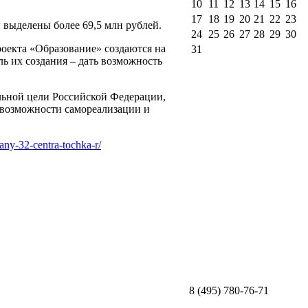
10
11
12
13
14
15
16
17
18
19
20
21
22
23
 выделены более 69,5 млн рублей.
24
25
26
27
28
29
30
роекта «Образование» создаются на
31
ль их создания – дать возможность
ьной цели Российской Федерации,
возможности самореализации и
any-32-centra-tochka-r/
8 (495) 780-76-71