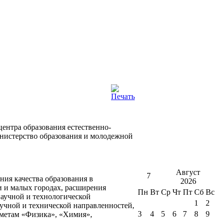
ентра образования естественно-
инистерство образования и молодежной
Август
7
ия качества образования в
2026
и и малых городах, расширения
Пн
Вт
Ср
Чт
Пт
Сб
Вс
аучной и технологической
1
2
учной и технической направленностей,
3
4
5
6
7
8
9
дметам «Физика», «Химия»,