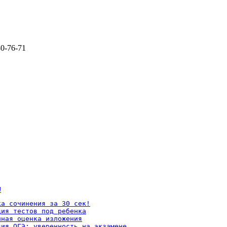
80-76-71
U
а сочинения за 30 сек!

ия тестов под ребенка

ная оценка изложения

ция ОГЭ: уверенность на экзамене