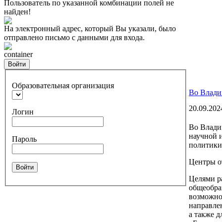
Пользователь по указанной комбинации полей не
найден!
На электронный адрес, который Вы указали, было
отправлено письмо с данными для входа.
container
Войти
Образовательная организация
Во Влади
20.09.202
Логин
Во Влади
научной 
Пароль
политики
Центры о
Войти
Целями р
общеобра
возможно
направле
а также 