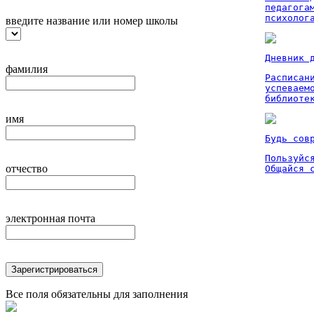
педагога
психолог
введите название или номер школы
Дневник 
фамилия
Расписан
успеваем
библиоте
имя
Будь сов
Пользуйся
отчество
Общайся 
электронная почта
Зарегистрироваться
Все поля обязательны для заполнения