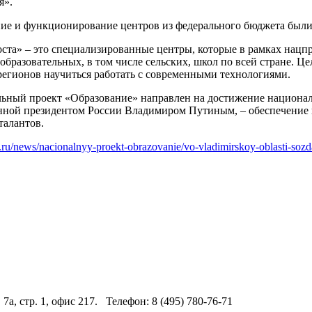
я».
ние и функционирование центров из федерального бюджета были
оста» – это специализированные центры, которые в рамках нацп
образовательных, в том числе сельских, школ по всей стране. Це
 регионов научиться работать с современными технологиями.
ьный проект «Образование» направлен на достижение национал
нной президентом России Владимиром Путиным, – обеспечение 
талантов.
u.ru/news/nacionalnyy-proekt-obrazovanie/vo-vladimirskoy-oblasti-sozd
 7а, стр. 1, офис 217. Телефон: 8 (495) 780-76-71