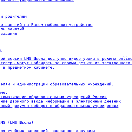
 и родителям
ие занятий на Вашем мобильном устройстве

пы занятий

 задания
м.
ней версии LMS Школа доступно видео урока в режиме online
 теперь могут наблюдать за своими детьми из электронного 
а в предметном кабинете.
телям и администрации образовательных учреждений.
ме:

втоматизации образовательных учреждений России

ение двойного ввода информации в электронный дневник

онный документооборот в образовательных учреждениях
LMS (LMS Школа)
для учебных заведений, созданное завучами,
