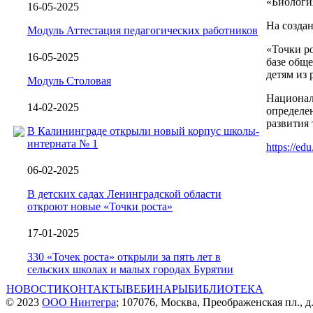
«Биологи
16-05-2025
На созда
Модуль Аттестация педагогических работников
«Точки р
16-05-2025
базе обще
детям из
Модуль Столовая
Национал
14-02-2025
определе
развития 
В Калининграде открыли новый корпус школы-
интерната № 1
https://ed
06-02-2025
В детских садах Ленинградской области
откроют новые «Точки роста»
17-01-2025
330 «Точек роста» открыли за пять лет в
сельских школах и малых городах Бурятии
НОВОСТИ
КОНТАКТЫ
ВЕБИНАРЫ
БИБЛИОТЕКА
© 2023
ООО Нинтегра
; 107076, Москва, Преображенская пл., д.