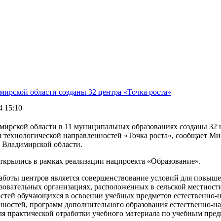
мирской области созданы 32 центра «Точка роста»
4 15:10
мирской области в 11 муниципальных образованиях созданы 32 ц
и технологической направленностей «Точка роста», сообщает М
 Владимирской области.
ткрылись в рамках реализации нацпроекта «Образование».
аботы центров является совершенствование условий для повышен
зовательных организациях, расположенных в сельской местност
стей обучающихся в освоении учебных предметов естественно-н
нностей, программ дополнительного образования естественно-на
для практической отработки учебного материала по учебным пре