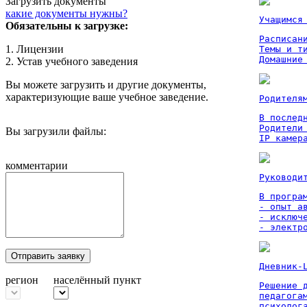
Загрузить документы
какие документы нужны?
Учащимся
Обязательны к загрузке:
Расписан
1. Лицензии
Темы и ти
Домашние
2. Устав учебного заведения
Вы можете загрузить и другие документы,
характеризующие ваше учебное заведение.
Родителя
В послед
Родители
Вы загрузили файлы:
IP камер
комментарии
Руководи
В програм
- опыт а
- исключ
- электр
Отправить заявку
Дневник-
регион
населённый пункт
Решение 
педагога
психолог