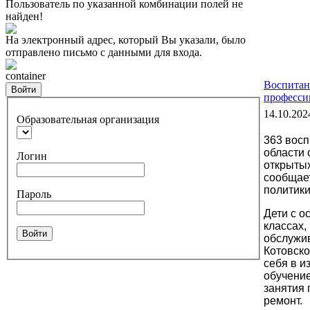
Пользователь по указанной комбинации полей не
найден!
На электронный адрес, который Вы указали, было
отправлено письмо с данными для входа.
container
Воспитан
Войти
професси
14.10.202
Образовательная организация
363 восп
области
Логин
открытых
сообщает
политики
Пароль
Дети с о
классах,
Войти
обслужив
Котовско
себя в 
обучение
занятия 
ремонт.