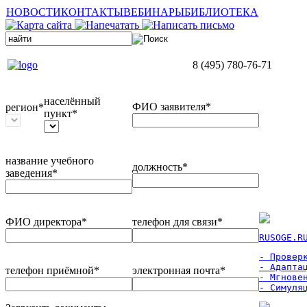
НОВОСТИ
КОНТАКТЫ
ВЕБИНАРЫ
БИБЛИОТЕКА
8 (495) 780-76-71
населённый
ФИО заявителя*
регион*
пункт*
название учебного
должность*
заведения*
ФИО директора*
телефон для связи*
RUSOGE.R
- Проверк
- Адаптац
телефон приёмной*
электронная почта*
- Мгновен
- Симуля