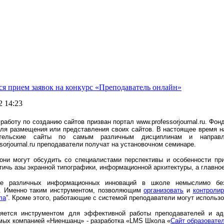
ся прием заявок на конкурс «Преподаватель онлайн»
2 14:23
работу по созданию сайтов призван портал www.professorjournal.ru. Ф
для размещения или представления своих сайтов. В настоящее время 
ательские сайты по самым различным дисциплинам и направ
sorjournal.ru преподаватели получат на установочном семинаре.
они могут обсудить со специалистами перспективы и особенности пр
тичь азы экранной типографики, информационной архитектуры, а главно
ие различных информационных инноваций в школе немыслимо без
. Именно таким инструментом, позволяющим
организовать
и
контролир
ла
”. Кроме этого, работающие с системой преподаватели могут использ
ется инструментом для эффективной работы преподавателей и адм
мых компанией «Ниеншанц» - разработка «LMS Школа «
Сайт образовате