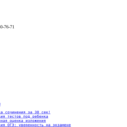
80-76-71
U
а сочинения за 30 сек!

ия тестов под ребенка

ная оценка изложения

ция ОГЭ: уверенность на экзамене