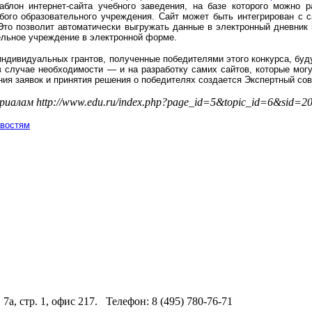
аблон интернет-сайта учебного заведения, на базе которого можно 
бого образовательного учреждения. Сайт может быть интегрирован с
Это позволит автоматически выгружать данные в электронный дневник 
ельное учреждение в электронной форме.
индивидуальных грантов, полученные победителями этого конкурса, буд
 в случае необходимости — и на разработку самих сайтов, которые мог
ия заявок и принятия решения о победителях создается Экспертный сов
ериалам
http
://
www
.
edu
.
ru
/
index
.
php
?
page
_
id
=5&
topic
_
id
=6&
sid
=20
овостям
 7а, стр. 1, офис 217. Телефон: 8 (495) 780-76-71