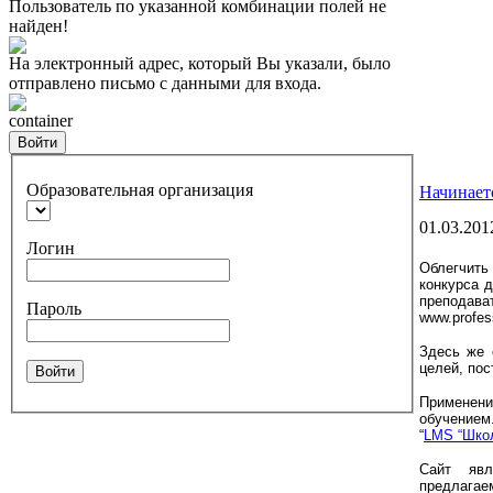
Пользователь по указанной комбинации полей не
найден!
На электронный адрес, который Вы указали, было
отправлено письмо с данными для входа.
container
Войти
Образовательная организация
Начинает
01.03.201
Логин
Облегчить 
конкурса 
преподав
Пароль
www.profes
Здесь же 
целей, пос
Войти
Применен
обучением
“
LMS “Шко
Сайт явля
предлагае