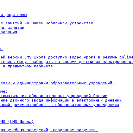
 и родителям
ие занятий на Вашем мобильном устройстве

пы занятий

 задания
м.
ней версии LMS Школа доступно видео урока в режиме online
 теперь могут наблюдать за своими детьми из электронного 
а в предметном кабинете.
телям и администрации образовательных учреждений.
ме:

втоматизации образовательных учреждений России

ение двойного ввода информации в электронный дневник

онный документооборот в образовательных учреждениях
LMS (LMS Школа)
для учебных заведений, созданное завучами,
