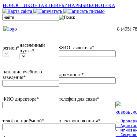
НОВОСТИ
КОНТАКТЫ
ВЕБИНАРЫ
БИБЛИОТЕКА
8 (495) 7
населённый
ФИО заявителя*
регион*
пункт*
название учебного
должность*
заведения*
ФИО директора*
телефон для связи*
RUSOGE.R
телефон приёмной*
электронная почта*
- Проверк
- Адаптац
- Мгновен
- Симуля