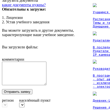
Загрузить документы
какие документы нужны?
Обязательны к загрузке:
Учащимся
1. Лицензии
Расписан
2. Устав учебного заведения
Темы и ти
Домашние
Вы можете загрузить и другие документы,
характеризующие ваше учебное заведение.
Родителя
Вы загрузили файлы:
В послед
Родители
IP камер
комментарии
Руководи
В програм
- опыт а
- исключ
- электр
Отправить заявку
регион
населённый пункт
Дневник-
Решение 