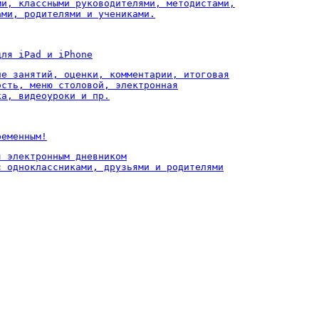
ми, классными руководителями, методистами,

ами, родителями и учениками.
для iPad и iPhone
ие занятий, оценки, комментарии, итоговая

ость, меню столовой, электронная

ка, видеоуроки и пр.
ременным!
 электронным дневником

с одноклассниками, друзьями и родителями