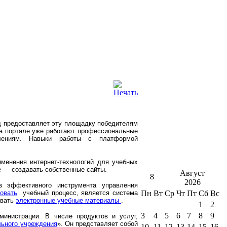
онд предоставляет эту площадку победителям
на портале уже работают профессиональные
лениям. Навыки работы с платформой
именения интернет-технологий для учебных
е — создавать собственные сайты.
Август
8
2026
 эффективного инструмента управления
овать
учебный процесс, является система
Пн
Вт
Ср
Чт
Пт
Сб
Вс
овать
электронные учебные материалы
.
1
2
3
4
5
6
7
8
9
инистрации. В числе продуктов и услуг,
льного учреждения
». Он представляет собой
10
11
12
13
14
15
16