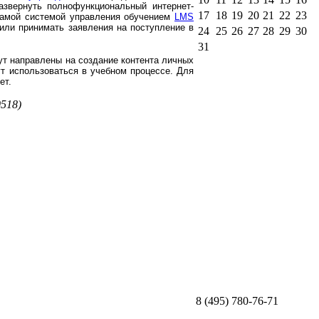
развернуть полнофункциональный интернет-
17
18
19
20
21
22
23
 самой системой управления обучением
LMS
или принимать заявления на поступление в
24
25
26
27
28
29
30
31
ут направлены на создание контента личных
ут использоваться в учебном процессе. Для
ет.
518)
8 (495) 780-76-71