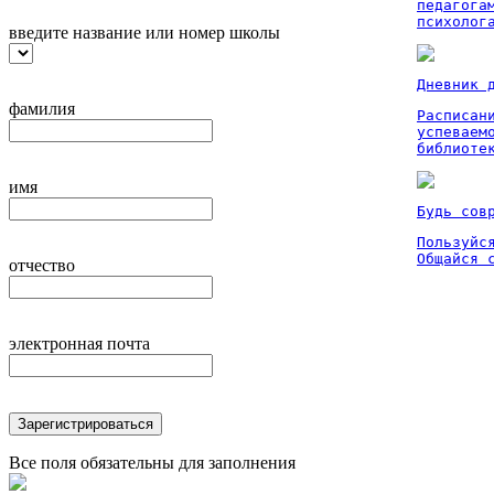
педагога
психолог
введите название или номер школы
Дневник 
фамилия
Расписан
успеваем
библиоте
имя
Будь сов
Пользуйся
Общайся 
отчество
электронная почта
Зарегистрироваться
Все поля обязательны для заполнения