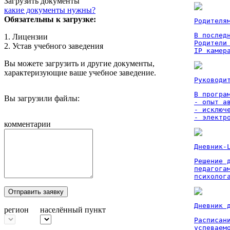
Загрузить документы
какие документы нужны?
Обязательны к загрузке:
Родителя
В послед
1. Лицензии
Родители
2. Устав учебного заведения
IP камер
Вы можете загрузить и другие документы,
характеризующие ваше учебное заведение.
Руководи
В програм
Вы загрузили файлы:
- опыт а
- исключ
- электр
комментарии
Дневник-
Решение 
педагога
психолог
Отправить заявку
Дневник 
регион
населённый пункт
Расписан
успеваем