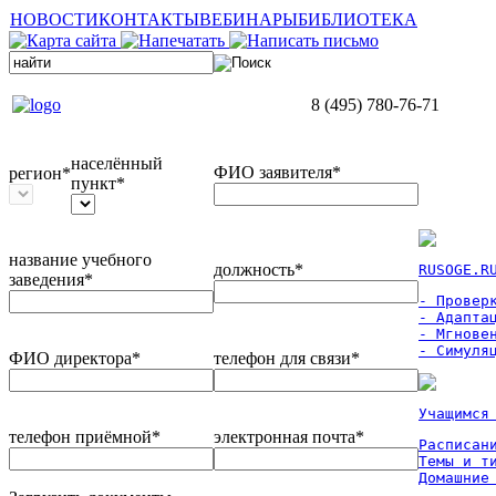
НОВОСТИ
КОНТАКТЫ
ВЕБИНАРЫ
БИБЛИОТЕКА
8 (495) 780-76-71
населённый
ФИО заявителя*
регион*
пункт*
название учебного
должность*
RUSOGE.R
заведения*
- Проверк
- Адаптац
- Мгновен
- Симуля
ФИО директора*
телефон для связи*
Учащимся
телефон приёмной*
электронная почта*
Расписан
Темы и ти
Домашние