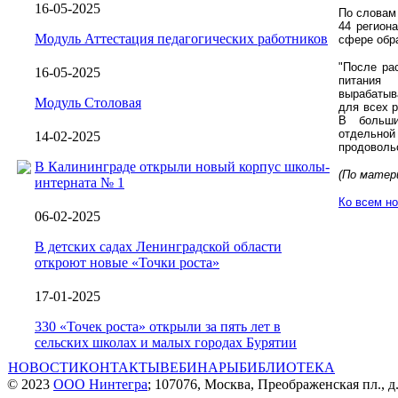
16-05-2025
По словам
44 регион
Модуль Аттестация педагогических работников
сфере обр
"После ра
16-05-2025
питания
вырабатыв
Модуль Столовая
для всех р
В больши
отдельной
14-02-2025
продоволь
В Калининграде открыли новый корпус школы-
(По матери
интерната № 1
Ко всем н
06-02-2025
В детских садах Ленинградской области
откроют новые «Точки роста»
17-01-2025
330 «Точек роста» открыли за пять лет в
сельских школах и малых городах Бурятии
НОВОСТИ
КОНТАКТЫ
ВЕБИНАРЫ
БИБЛИОТЕКА
© 2023
ООО Нинтегра
; 107076, Москва, Преображенская пл., д.