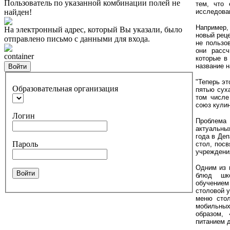
Пользователь по указанной комбинации полей не
тем, что 
найден!
исследова
Например,
На электронный адрес, который Вы указали, было
новый рец
отправлено письмо с данными для входа.
не пользо
они рассч
container
которые в
название 
Войти
"Теперь эт
Образовательная организация
пятью сух
том числе
союз кулин
Логин
Проблема 
актуальны
года в Де
Пароль
стол, пос
учреждени
Одним из 
Войти
блюд шко
обучение
столовой 
меню стол
мобильных
образом,
питанием д