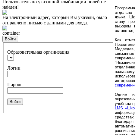
Пользователь по указанной комбинации полей не
найден!
Программа
отдельно 
На электронный адрес, который Вы указали, было
языка. Ш
станут пр
отправлено письмо с данными для входа.
выбором 
останется,
container
Войти
Как отме
Правител
Медведев
Образовательная организация
связанны
современ
"Независи
отдалённа
Логин
называему
использов
интегрир
Пароль
современн
Одним из
образован
Войти
учебным п
LMS_«Шк
информаци
средствах
благодар
автоматиз
расписан