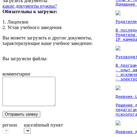
Загрузить документы
Домашние
какие документы нужны?
Обязательны к загрузке:
1. Лицензии
Родителя
2. Устав учебного заведения
В послед
Родители
Вы можете загрузить и другие документы,
IP камер
характеризующие ваше учебное заведение.
Руководи
Вы загрузили файлы:
В програм
- опыт а
комментарии
- исключ
- электр
Дневник-
Решение 
педагога
Отправить заявку
психолог
регион
населённый пункт
Дневник 