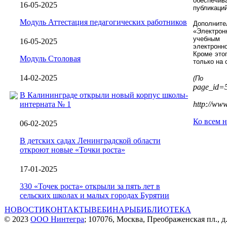
обеспечив
16-05-2025
публикаци
Модуль Аттестация педагогических работников
Дополните
«Электрон
учебным 
16-05-2025
электронн
Кроме это
Модуль Столовая
только на
14-02-2025
(По
page_id=
В Калининграде открыли новый корпус школы-
интерната № 1
http://ww
Ко всем 
06-02-2025
В детских садах Ленинградской области
откроют новые «Точки роста»
17-01-2025
330 «Точек роста» открыли за пять лет в
сельских школах и малых городах Бурятии
НОВОСТИ
КОНТАКТЫ
ВЕБИНАРЫ
БИБЛИОТЕКА
© 2023
ООО Нинтегра
; 107076, Москва, Преображенская пл., д.