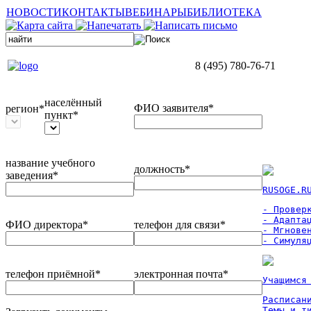
НОВОСТИ
КОНТАКТЫ
ВЕБИНАРЫ
БИБЛИОТЕКА
8 (495) 780-76-71
населённый
ФИО заявителя*
регион*
пункт*
название учебного
должность*
заведения*
RUSOGE.R
- Проверк
- Адаптац
ФИО директора*
телефон для связи*
- Мгновен
- Симуля
телефон приёмной*
электронная почта*
Учащимся
Расписан
Темы и ти