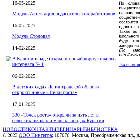
16-05-2025
По слова
инициатив
направле
Модуль Аттестация педагогических работников
обществе
состоится 
16-05-2025
одного со
Также во 
Модуль Столовая
школьного
будут еже
заведении.
14-02-2025
(По мате
http://www.
В Калининграде открыли новый корпус школы-
интерната № 1
Ко всем н
06-02-2025
В детских садах Ленинградской области
откроют новые «Точки роста»
17-01-2025
330 «Точек роста» открыли за пять лет в
сельских школах и малых городах Бурятии
НОВОСТИ
КОНТАКТЫ
ВЕБИНАРЫ
БИБЛИОТЕКА
© 2023
ООО Нинтегра
; 107076, Москва, Преображенская пл., д.