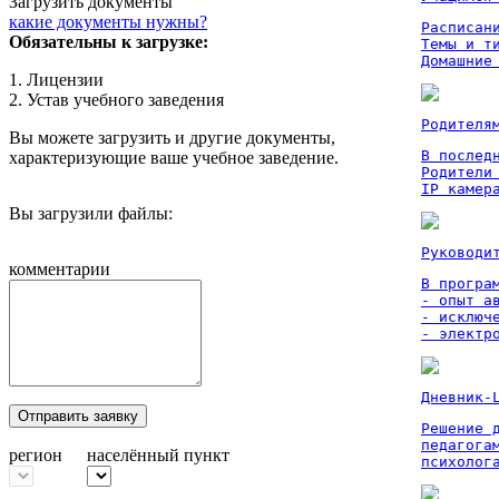
Загрузить документы
какие документы нужны?
Расписан
Обязательны к загрузке:
Темы и ти
Домашние
1. Лицензии
2. Устав учебного заведения
Родителя
Вы можете загрузить и другие документы,
В послед
характеризующие ваше учебное заведение.
Родители
IP камер
Вы загрузили файлы:
Руководи
комментарии
В програм
- опыт а
- исключ
- электр
Дневник-
Отправить заявку
Решение 
педагога
регион
населённый пункт
психолог