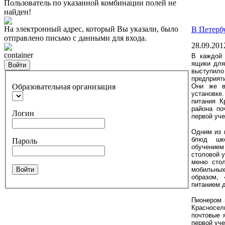
Пользователь по указанной комбинации полей не
найден!
На электронный адрес, который Вы указали, было
В Петерб
отправлено письмо с данными для входа.
28.09.201
container
В каждой 
ящики для
Войти
выступил
предприяти
Образовательная организация
Они же в
установке
питания К
района по
Логин
первой уче
Одним из 
блюд шко
Пароль
обучение
столовой 
меню стол
Войти
мобильных
образом,
питанием д
Пионером 
Красносел
почтовые 
первой уче