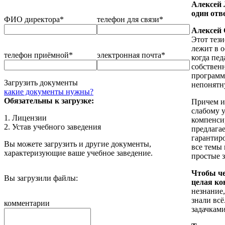
Алексей 
один отв
ФИО директора*
телефон для связи*
Алексей 
Этот тез
лежит в о
телефон приёмной*
электронная почта*
когда пед
собствен
программе
Загрузить документы
непонятн
какие документы нужны?
Обязательны к загрузке:
Причем и
слабому 
1. Лицензии
компенси
2. Устав учебного заведения
предлага
гарантир
Вы можете загрузить и другие документы,
все темы
характеризующие ваше учебное заведение.
простые з
Чтобы че
Вы загрузили файлы:
целая ко
незнание,
знали вс
комментарии
задачкам