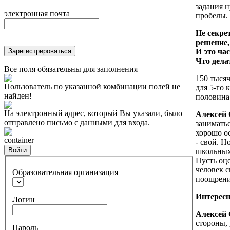
задания 
электронная почта
пробелы.
Не секре
решение,
Зарегистрироваться
И это час
Что дела
Все поля обязательны для заполнения
150 тыся
Пользователь по указанной комбинации полей не
для 5-го 
найден!
половина
На электронный адрес, который Вы указали, было
Алексей 
отправлено письмо с данными для входа.
занимать
хорошо о
container
- свой. Н
Войти
школьных
Пусть оце
человек с
Образовательная организация
поощрени
Интересн
Логин
Алексей 
стороны,
Пароль