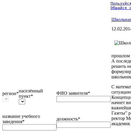
Пользуйся
Общайся 
Школьная
12.02.201
прошлом 
А послед
решить н
формулир
школьник
С математ
населённый
ситуацию
ФИО заявителя*
регион*
пункт*
Концепция
начнет вн
важнейши
Газеты" р
название учебного
ректор М
должность*
заведения*
академик