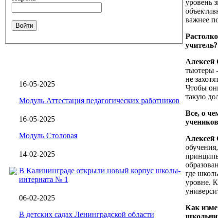
уровень 
объектив
важнее п
Войти
Растолко
учитель?
Алексей 
тьютеры 
не захотя
16-05-2025
Чтобы он
такую до
Модуль Аттестация педагогических работников
Все, о ч
16-05-2025
учеников
Модуль Столовая
Алексей 
обучения
14-02-2025
принципы
образова
В Калининграде открыли новый корпус школы-
где школ
интерната № 1
уровне. К
универси
06-02-2025
Как изме
В детских садах Ленинградской области
школьник