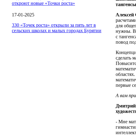
откроют новые «Точки роста»
тангенс
17-01-2025
Алексей 
расчетам
330 «Точек роста» открыли за пять лет в
для обще
сельских школах и малых городах Бурятии
нужны. В
с тангенс
повод по
Концепция
сделать м
Повыситс
математи
областях
математич
первые с
А вам пр
Дмитрий 
художест
- Мне мат
гимнастик
интеллек