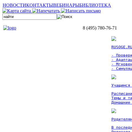
НОВОСТИ
КОНТАКТЫ
ВЕБИНАРЫ
БИБЛИОТЕКА
8 (495) 780-76-71
RUSOGE.R
- Проверк
- Адаптац
- Мгновен
- Симуля
Учащимся
Расписан
Темы и ти
Домашние
Родителя
В послед
Родители