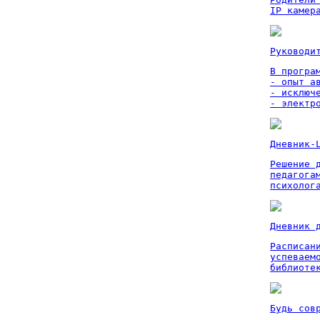
IP камер
Руководи
В програм
- опыт а
- исключ
- электр
Дневник-
Решение 
педагога
психолог
Дневник 
Расписан
успеваем
библиоте
Будь сов