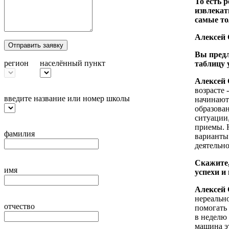
То есть 
извлекать
самые т
Алексей 
Отправить заявку
Вы предл
регион
населённый пункт
таблицу
Алексей 
возрасте 
введите название или номер школы
начинают
образова
ситуации,
приемы. 
фамилия
варианты
деятельно
Скажите,
имя
успехи и
Алексей 
нереальн
отчество
помогать
в неделю
машина эт