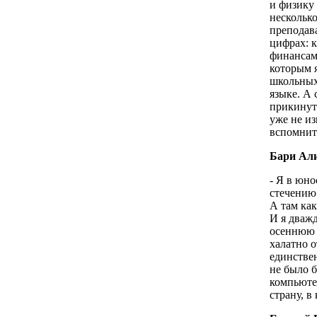
и физику 
несколько
преподава
цифрах: к
финансам
которым 
школьных
языке. А 
прикинут
уже не и
вспомнить
Бари Али
- Я в юно
стечению
А там как
И я дважд
осеннюю п
халатно о
единстве
не было 
компьюте
страну, в