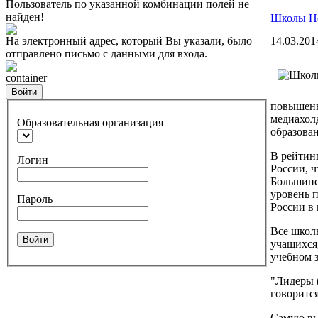
Пользователь по указанной комбинации полей не
найден!
Школы Но
На электронный адрес, который Вы указали, было
14.03.201
отправлено письмо с данными для входа.
container
Войти
повышенн
медиахол
Образовательная организация
образова
В рейтин
Логин
России, 
Большинс
уровень 
Пароль
России в 
Все школ
Войти
учащихся,
учебном 
"Лидеры 
говорится
Самую вы