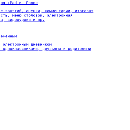
для iPad и iPhone
ие занятий, оценки, комментарии, итоговая

ость, меню столовой, электронная

ка, видеоуроки и пр.
ременным!
 электронным дневником

с одноклассниками, друзьями и родителями