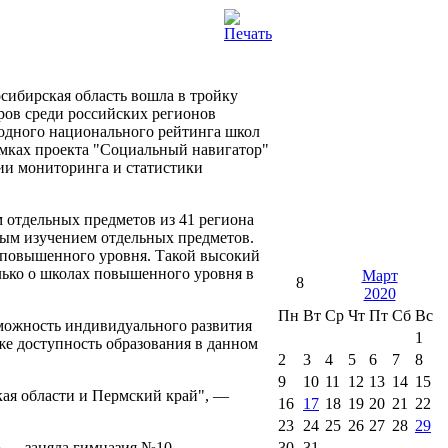
сибирская область вошла в тройку
ров среди российских регионов
одного национального рейтинга школ
амках проекта "Социальный навигатор"
и мониторинга и статистики
 отдельных предметов из 41 региона
нным изучением отдельных предметов.
 повышенного уровня. Такой высокий
лько о школах повышенного уровня в
Март
8
2020
Пн
Вт
Ср
Чт
Пт
Сб
Вс
можность индивидуального развития
1
кже доступность образования в данном
2
3
4
5
6
7
8
9
10
11
12
13
14
15
ая области и Пермский край", —
16
17
18
19
20
21
22
23
24
25
26
27
28
29
 — заняла гимназия №10
30
31