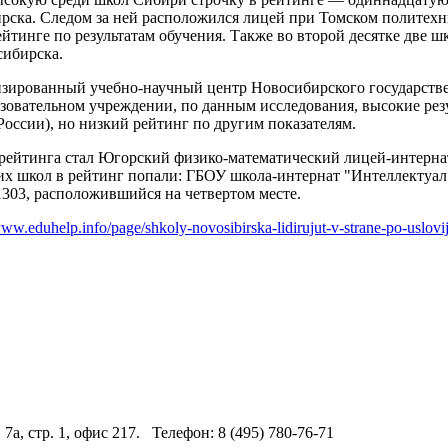
рска. Следом за ней расположился лицей при Томском политехн
ейтинге по результатам обучения. Также во второй десятке две 
ибирска.
зированный учебно-научный центр Новосибирского государствен
зовательном учреждении, по данным исследования, высокие резу
России), но низкий рейтинг по другим показателям.
рейтинга стал Югорский физико-математический лицей-интерна
их школ в рейтинг попали: ГБОУ школа-интернат "Интеллектуал"
303, расположившийся на четвертом месте.
www.eduhelp.info/page/shkoly-novosibirska-lidirujut-v-strane-po-uslov
 7а, стр. 1, офис 217. Телефон: 8 (495) 780-76-71