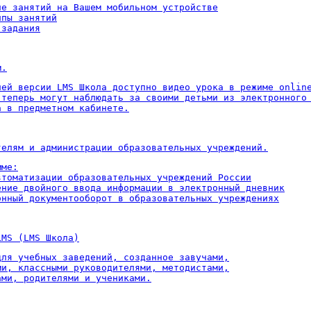
ие занятий на Вашем мобильном устройстве

пы занятий

 задания
м.
ней версии LMS Школа доступно видео урока в режиме online
 теперь могут наблюдать за своими детьми из электронного 
а в предметном кабинете.
телям и администрации образовательных учреждений.
ме:

втоматизации образовательных учреждений России

ение двойного ввода информации в электронный дневник

онный документооборот в образовательных учреждениях
LMS (LMS Школа)
для учебных заведений, созданное завучами,

ми, классными руководителями, методистами,

ами, родителями и учениками.