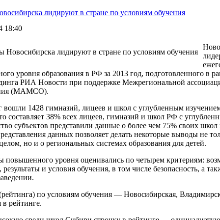
восибирска лидируют в стране по условиям обучения
4 18:40
Ново
лиде
ежег
ого уровня образования в РФ за 2013 год, подготовленного в р
динга РИА Новости при поддержке Межрегиональной ассоциаци
ния (МАМСО).
г вошли 1428 гимназий, лицеев и школ с углубленным изучением
что составляет 38% всех лицеев, гимназий и школ РФ с углубле
тво субъектов представили данные о более чем 75% своих школ
представления данных позволяет делать некоторые выводы не то
целом, но и о региональных системах образования для детей.
ы повышенного уровня оценивались по четырем критериям: воз
 результаты и условия обучения, в том числе безопасность, а та
заведении.
(рейтинга) по условиям обучения — Новосибирская, Владимирск
 в рейтинге.
сокую среди школ Сибири строчку в рейтинге — одиннадцатую