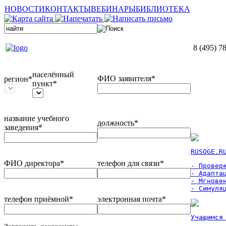
НОВОСТИ
КОНТАКТЫ
ВЕБИНАРЫ
БИБЛИОТЕКА
8 (495) 7
населённый
ФИО заявителя*
регион*
пункт*
название учебного
должность*
заведения*
RUSOGE.R
ФИО директора*
телефон для связи*
- Проверк
- Адаптац
- Мгновен
- Симуля
телефон приёмной*
электронная почта*
Учащимся