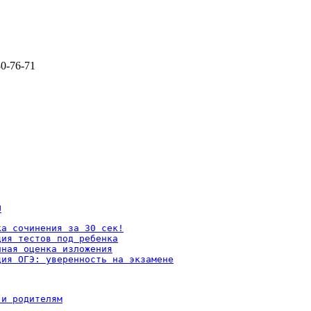
80-76-71
U
а сочинения за 30 сек!

ия тестов под ребенка

ная оценка изложения

ция ОГЭ: уверенность на экзамене
 и родителям