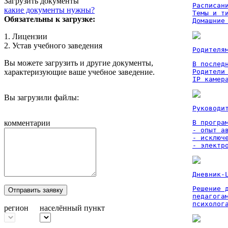
Загрузить документы
Расписан
какие документы нужны?
Темы и ти
Обязательны к загрузке:
Домашние
1. Лицензии
2. Устав учебного заведения
Родителя
Вы можете загрузить и другие документы,
В послед
характеризующие ваше учебное заведение.
Родители
IP камер
Вы загрузили файлы:
Руководи
комментарии
В програм
- опыт а
- исключ
- электр
Дневник-
Решение 
Отправить заявку
педагога
психолог
регион
населённый пункт