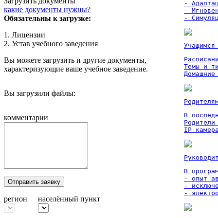
Загрузить документы
- Адаптац
какие документы нужны?
- Мгновен
Обязательны к загрузке:
- Симуля
1. Лицензии
2. Устав учебного заведения
Учащимся
Расписан
Вы можете загрузить и другие документы,
Темы и ти
характеризующие ваше учебное заведение.
Домашние
Вы загрузили файлы:
Родителя
В послед
комментарии
Родители
IP камер
Руководи
В програм
- опыт а
Отправить заявку
- исключ
- электр
регион
населённый пункт