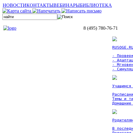
НОВОСТИ
КОНТАКТЫ
ВЕБИНАРЫ
БИБЛИОТЕКА
8 (495) 780-76-71
RUSOGE.R
- Проверк
- Адаптац
- Мгновен
- Симуля
Учащимся
Расписан
Темы и ти
Домашние
Родителя
В послед
Родители