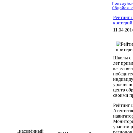
Пользуйся
Общайся 
Рейтинг 
критерий
11.04.201
Школы с 
лет прив
качествен
победител
индивиду
уровня п
центр обр
своими п
Рейтинг 
Агентств
навигато
Монитори
участии 
населённый
регионов