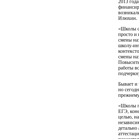
2013 года
финансир
возникал
Илюхин.
«Школы с
просто и 
смены на
школу-ин
контексто
смены на
Повысить
работы в
подчеркну
Бывает и 
но сегодн
прежнему 
«Школы п
ЕГЭ, коне
целью, н
независи
детально
аттестац