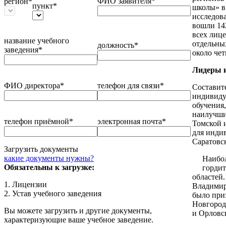
ФИО заявителя*
регион*
пункт*
школы» в 
исследова
вошли 142
всех лиц
название учебного
отдельных
должность*
заведения*
около чет
Лидеры и
ФИО директора*
телефон для связи*
Составит
индивиду
обучения,
наилучши
телефон приёмной*
электронная почта*
Томской 
для инди
Саратовск
Загрузить документы
какие документы нужны?
Наибол
Обязательны к загрузке:
гордит
областей
1. Лицензии
Владимир
2. Устав учебного заведения
было при
Новгород
Вы можете загрузить и другие документы,
и Орловс
характеризующие ваше учебное заведение.