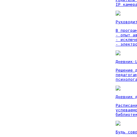
IP камер
Руководи
В програм
- опыт а
- исключ
- электр
Дневник-
Решение 
педагога
психолог
Дневник 
Расписан
успеваем
библиоте
Будь сов