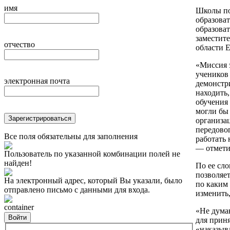
имя
Школы по
образова
образова
заместит
отчество
области Е
«Миссия 
учеников
электронная почта
демонстр
находить,
обучения 
могли бы
Зарегистрироваться
организац
передово
Все поля обязательны для заполнения
работать 
— отмети
Пользователь по указанной комбинации полей не
найден!
По ее сло
позволяет
На электронный адрес, который Вы указали, было
по каким
отправлено письмо с данными для входа.
изменить
container
«Не дума
Войти
для прин
«наказыва