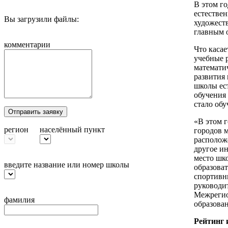
В этом г
естестве
Вы загрузили файлы:
художест
главным 
комментарии
Что касае
учебные 
математи
развития
школы ес
обучения
стало обу
Отправить заявку
«В этом 
регион
населённый пункт
городов м
располож
другое ин
место шко
введите название или номер школы
образоват
спортивн
руководи
Межрегио
фамилия
образова
Рейтинг 