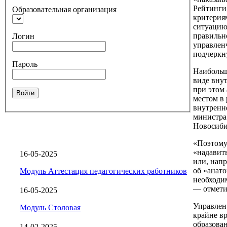
Рейтинги
Образовательная организация
критерия
ситуацию
правильн
Логин
управлен
подчеркну
Пароль
Наибольш
виде вну
при этом 
Войти
местом в 
внутренн
министра
Новосиби
«Поэтому 
«надавить
16-05-2025
или, напр
об «анато
Модуль Аттестация педагогических работников
необходи
— отмети
16-05-2025
Управлен
Модуль Столовая
крайне в
образова
14-02-2025