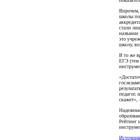
показател
Впрочем, 
школы по
аккредит
стали лиш
название
это учреж
школу, в
В то же 
ЕГЭ (тем
инструмен
«Достато
госэкзаме
результа
педагог,
скажет»,
Надежные
образован
Рейтинг 
инструме
Источник