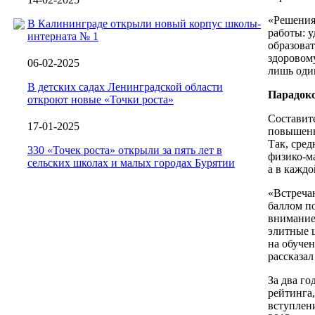
«Решения
В Калининграде открыли новый корпус школы-
работы: 
интерната № 1
образоват
здоровому
06-02-2025
лишь оди
В детских садах Ленинградской области
Парадок
откроют новые «Точки роста»
Составит
17-01-2025
повышенн
Так, сред
330 «Точек роста» открыли за пять лет в
физико-ма
сельских школах и малых городах Бурятии
а в кажд
«Встреча
баллом п
внимание 
элитные 
на обучен
рассказа
За два г
рейтинга
вступлени