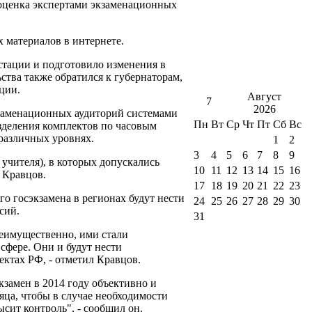
 оценка экспертами экзаменационных
 материалов в интернете.
стации и подготовило изменения в
ьства также обратился к губернаторам,
ции.
Август
7
2026
кзаменационных аудиторий системами
Пн
Вт
Ср
Чт
Пт
Сб
Вс
зделения комплектов по часовым
различных уровнях.
1
2
3
4
5
6
7
8
9
 учителя), в которых допускались
10
11
12
13
14
15
16
 Кравцов.
17
18
19
20
21
22
23
го госэкзамена в регионах будут нести
24
25
26
27
28
29
30
сий.
31
реимущественно, ими стали
сфере. Они и будут нести
ектах РФ, - отметил Кравцов.
кзамен в 2014 году объективно и
сяца, чтобы в случае необходимости
сит контроль", - сообщил он.