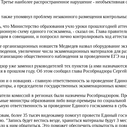
. Третье наиболее распространенное нарушение - необъективная
 также упомянул проблему незаконного размещения контрольных
ь, что Министерство образования учло уроки прошлогодней атте
ионную схему единого госэкзамена, - сказал он. Глава правител
щим в совещании, и попросил лично контролировать ход аттеста
ве организационных новшеств Медведев назвал оборудование э
людения, увеличение числа экзаменационных материалов для ра
организацию общественного наблюдения за проведением ЕГЭ на 
зор уже заменил руководителей тех пунктов (а ими назначаются
я в прошлом году. Об этом сообщил глава Рособрнадзора Сергей
н и о новациях - главную ответственность за проведение Едино
наторы, а председатели государственных экзаменационных комис
датели комиссий в регионах были назначены Рособрнадзором. П
ьные министры образования либо вице-премьеры по социальной 
ную ответственность за проведение Единого госэкзамена в субъ
овам, более 35 тысяч видеокамер помогут провести Единый госэ
о. "Запись будет вестись везде, храниться материалы будут 3 ме
о к ним обратиться. Это поможет обеспечить открытость и повы