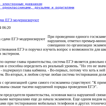
 электронным дневником

с одноклассниками, друзьями и родителями
ачи ЕГЭ модернизируют
4 06:20
При проведении единого госэкзаме
нарушения, отметил премьер-мини
совещании по организации экзамена
ствования ЕГЭ и поручил изучить вопрос о возможности для шко
в экстерном.
по оценке главы правительства, система ЕГЭ является довольно
в и способна определить их реальный уровень. "Но это не значи
 - подчеркнул глава кабмина. - Во-первых, потому что хоть к не
м. Во-вторых, в любом случае любая система тестирования долж
с организацией сдачи самого госэкзамена существуют: "К приме
ованы свыше тысячи нарушений порядка проведения ЕГЭ".
м председателя правительства, основная масса нарушений связан
ными материалами еще до начала экзаменов. Еще одним видом н
ами при тестировании мобильных телефонов и других техничес