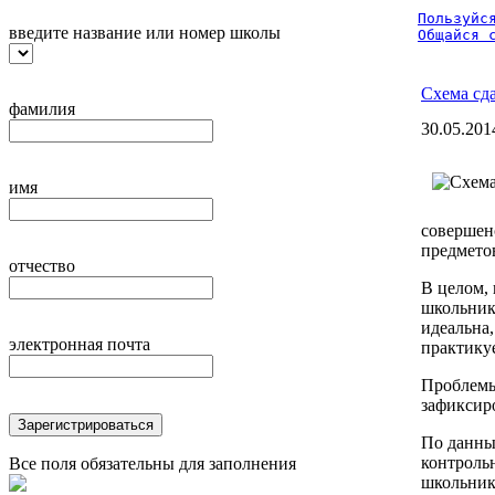
Пользуйся
введите название или номер школы
Общайся 
Схема сд
фамилия
30.05.201
имя
совершен
предмето
отчество
В целом, 
школьнико
идеальна,
электронная почта
практикуе
Проблемы 
зафиксир
Зарегистрироваться
По данны
контроль
Все поля обязательны для заполнения
школьник