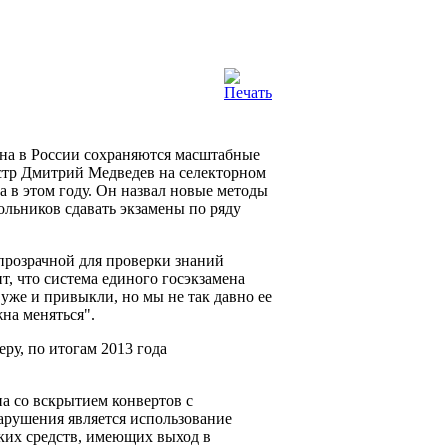
на в России сохраняются масштабные
стр Дмитрий Медведев на селекторном
 в этом году. Он назвал новые методы
льников сдавать экзамены по ряду
 прозрачной для проверки знаний
т, что система единого госэкзамена
й уже и привыкли, но мы не так давно ее
на меняться".
ру, по итогам 2013 года
а со вскрытием конвертов с
арушения является использование
ких средств, имеющих выход в