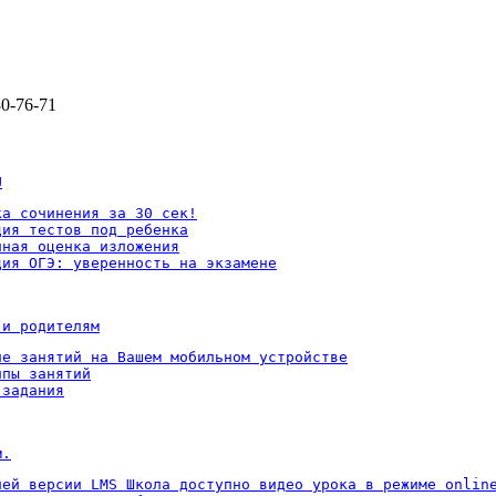
80-76-71
U
а сочинения за 30 сек!

ия тестов под ребенка

ная оценка изложения

ция ОГЭ: уверенность на экзамене
 и родителям
ие занятий на Вашем мобильном устройстве

пы занятий

 задания
м.
ней версии LMS Школа доступно видео урока в режиме online