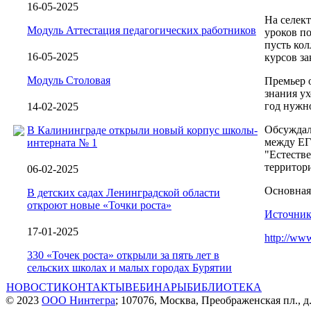
16-05-2025
На селек
Модуль Аттестация педагогических работников
уроков по
пусть кол
16-05-2025
курсов за
Модуль Столовая
Премьер о
знания ух
год нужно
14-02-2025
Обсуждал
В Калининграде открыли новый корпус школы-
между ЕГ
интерната № 1
"Естестве
территори
06-02-2025
Основная 
В детских садах Ленинградской области
откроют новые «Точки роста»
Источник
17-01-2025
http://www
330 «Точек роста» открыли за пять лет в
сельских школах и малых городах Бурятии
НОВОСТИ
КОНТАКТЫ
ВЕБИНАРЫ
БИБЛИОТЕКА
© 2023
ООО Нинтегра
; 107076, Москва, Преображенская пл., д.