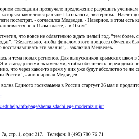
торном совещании прозвучало предложение разрешить ученикам 
 которым закончился раньше 11-го класса, экстерном. "Насчет до
леги посмотрят, - согласился Медведев. - Наверное, в этом есть к
канчивается не в 11-ом классе, а в 10-ом".
тметил, что вовсе не обязательно ждать целый год, "тем более, 
одят". "Желательно, чтобы финалом этого процесса обучения был 
 восстанавливать эти знания", - заключил Медведев.
ась и тема новых регионов. Для выпускников крымских школ в 
Э и стандартными экзаменами, чтобы обеспечить переходный п
нно, что через какое-то время у них уже будут абсолютно те же 
и России", - анонсировал Медведев.
волна Единого госэкзамена в России стартует 26 мая и продлитс
:
.eduhelp.info/page/shema-sdachi-ege-modernizirujut
 7а, стр. 1, офис 217. Телефон: 8 (495) 780-76-71