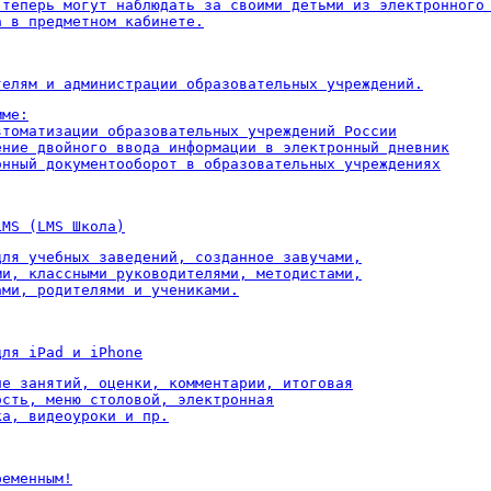
 теперь могут наблюдать за своими детьми из электронного 
а в предметном кабинете.
телям и администрации образовательных учреждений.
ме:

втоматизации образовательных учреждений России

ение двойного ввода информации в электронный дневник

онный документооборот в образовательных учреждениях
LMS (LMS Школа)
для учебных заведений, созданное завучами,

ми, классными руководителями, методистами,

ами, родителями и учениками.
для iPad и iPhone
ие занятий, оценки, комментарии, итоговая

ость, меню столовой, электронная

ка, видеоуроки и пр.
ременным!