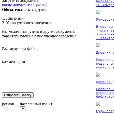
Загрузить документы
Родители
какие документы нужны?
IP камер
Обязательны к загрузке:
1. Лицензии
Руководи
2. Устав учебного заведения
В програм
- опыт а
Вы можете загрузить и другие документы,
- исключ
характеризующие ваше учебное заведение.
- электр
Вы загрузили файлы:
Дневник-
Решение 
комментарии
педагога
психолог
Дневник 
Расписан
успеваем
Отправить заявку
библиоте
регион
населённый пункт
Будь сов