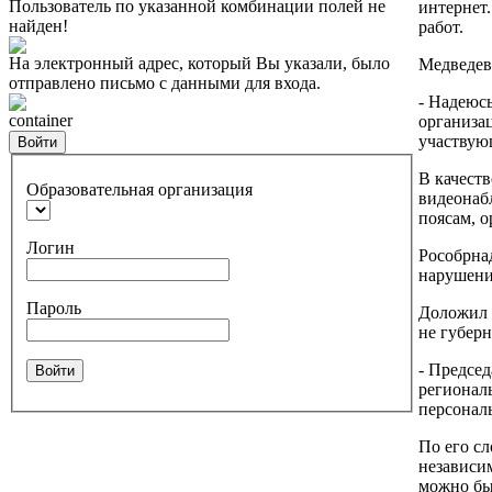
Пользователь по указанной комбинации полей не
интернет
найден!
работ.
На электронный адрес, который Вы указали, было
Медведев
отправлено письмо с данными для входа.
- Надеюс
container
организац
участвую
Войти
В качест
Образовательная организация
видеонаб
поясам, 
Логин
Рособрнад
нарушени
Пароль
Доложил о
не губер
- Предсе
Войти
регионал
персональ
По его сл
независим
можно был