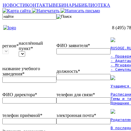
НОВОСТИ
КОНТАКТЫ
ВЕБИНАРЫ
БИБЛИОТЕКА
8 (495) 7
населённый
ФИО заявителя*
регион*
пункт*
RUSOGE.R
- Проверк
- Адаптац
- Мгновен
название учебного
- Симуля
должность*
заведения*
Учащимся
ФИО директора*
телефон для связи*
Расписан
Темы и ти
Домашние
телефон приёмной*
электронная почта*
Родителя
В послед